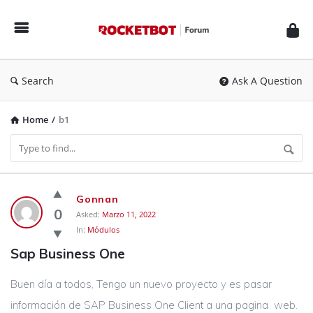
Rocketbot
Forum
Search
Ask A Question
Home
/
b1
Rocketbot
Gonnan
Forum
0
Asked:
Marzo 11, 2022
In:
Módulos
Latest
Sap Business One
Questions
Buen día a todos, Tengo un nuevo proyecto y es pasar
información de SAP Business One Client a una pagina web.