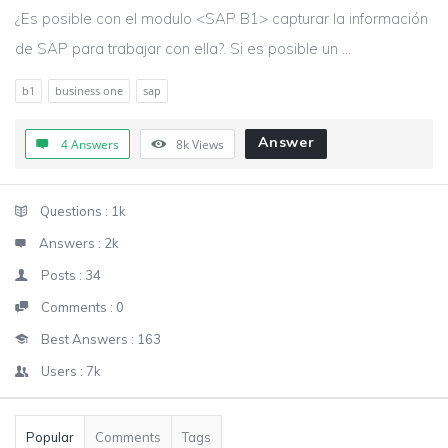
¿Es posible con el modulo <SAP B1> capturar la información
de SAP para trabajar con ella?. Si es posible un ...
b1
business one
sap
Answer
4 Answers
8k
Views
Sidebar
Stats
Questions :
1k
Answers :
2k
Posts :
34
Comments :
0
Best Answers :
163
Users :
7k
Popular
Comments
Tags