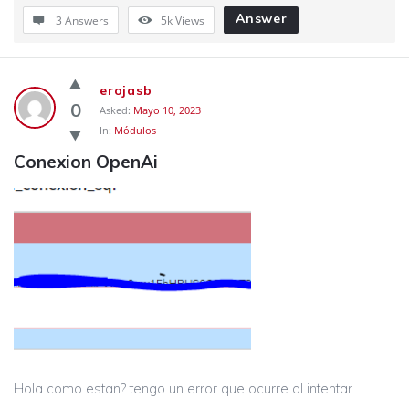
Answer
3 Answers
5k
Views
erojasb
0
Asked:
Mayo 10, 2023
In:
Módulos
Conexion OpenAi
Hola como estan? tengo un error que ocurre al intentar