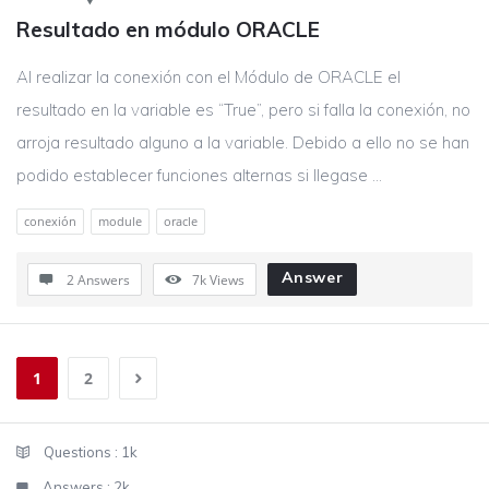
Resultado en módulo ORACLE
Al realizar la conexión con el Módulo de ORACLE el
resultado en la variable es “True”, pero si falla la conexión, no
arroja resultado alguno a la variable. Debido a ello no se han
podido establecer funciones alternas si llegase ...
conexión
module
oracle
Answer
2 Answers
7k
Views
1
2
Sidebar
Stats
Questions :
1k
Answers :
2k