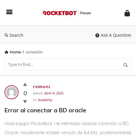
Rocketbot
Forum
Search
Ask A Question
Home
/
conexión
Rocketbot
rsimoni
Forum
0
Asked:
Abril 4, 2025
In:
Academy
Latest
Error al conectar a BD oracle
Questions
Hola equipo Rocketbot, He intentado realizar conexión a BD
Oracle, inicialmente instale versión de 64 bits, posteriormente