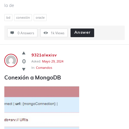
la de
bd
conexión
oracle
Answer
0 Answers
1k
Views
9321alexisv
0
Asked:
Mayo 29, 2024
In:
Comandos
Conexión a MongoDB