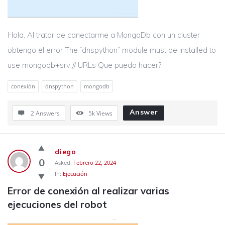
Hola, Al tratar de conectarme a MongoDb con un cluster
obtengo el error The “dnspython” module must be installed to
use mongodb+srv:// URLs Que puedo hacer?
conexión
dnspython
mongodb
Answer
2 Answers
5k
Views
diego
0
Asked:
Febrero 22, 2024
In:
Ejecución
Error de conexión al realizar varias 
ejecuciones del robot