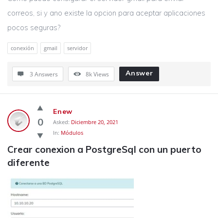
correos, si y ano existe la opcion para aceptar aplicaciones
pocos seguras?
conexión
gmail
servidor
Answer
3 Answers
8k
Views
Enew
0
Asked:
Diciembre 20, 2021
In:
Módulos
Crear conexion a PostgreSql con un puerto 
diferente