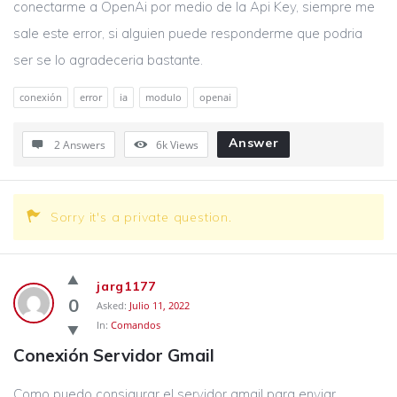
conectarme a OpenAi por medio de la Api Key, siempre me
sale este error, si alguien puede responderme que podria
ser se lo agradeceria bastante.
conexión
error
ia
modulo
openai
Answer
2 Answers
6k
Views
Sorry it's a private question.
jarg1177
0
Asked:
Julio 11, 2022
In:
Comandos
Conexión Servidor Gmail
Como puedo consigurar el servidor gmail para enviar