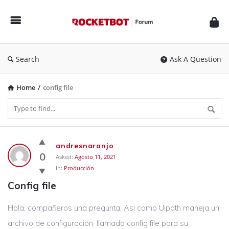
Rocketbot
Forum
Search
Ask A Question
Home
/
config file
Rocketbot
andresnaranjo
Forum
0
Asked:
Agosto 11, 2021
In:
Producción
Latest
Config file
Questions
Hola, compañeros una pregunta. Asi como Uipath maneja un
archivo de configuración, llamado config file para su