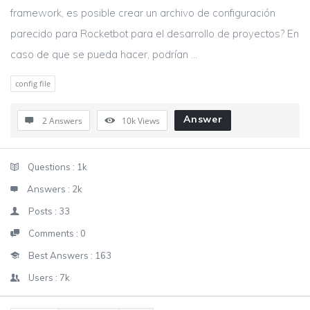
framework, es posible crear un archivo de configuración
parecido para Rocketbot para el desarrollo de proyectos? En
caso de que se pueda hacer, podrían ...
config file
Answer
2 Answers
10k
Views
Sidebar
Stats
Questions :
1k
Answers :
2k
Posts :
33
Comments :
0
Best Answers :
163
Users :
7k