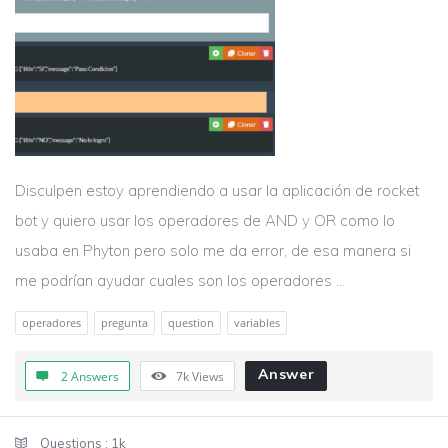
Disculpen estoy aprendiendo a usar la aplicación de rocket
bot y quiero usar los operadores de AND y OR como lo
usaba en Phyton pero solo me da error, de esa manera si
me podrían ayudar cuales son los operadores ...
operadores
pregunta
question
variables
Answer
2 Answers
7k
Views
Sidebar
Stats
Questions :
1k