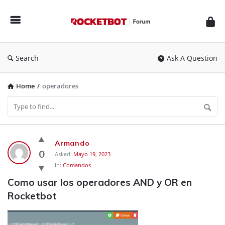
Rocketbot
Forum
Search
Ask A Question
Home
/
operadores
Rocketbot
Armando
Forum
0
Asked:
Mayo 19, 2023
In:
Comandos
Latest
Como usar los operadores AND y OR en 
Questions
Rocketbot