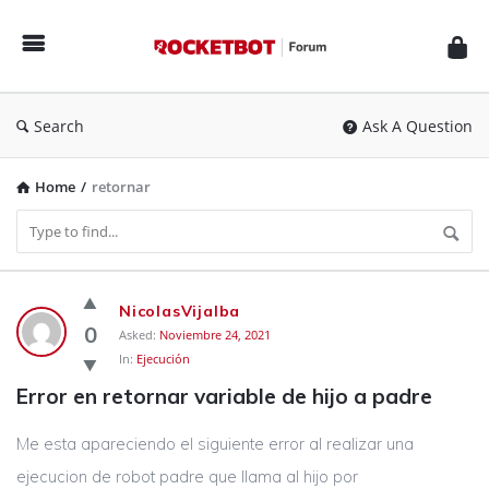
Rocketbot
Forum
Search
Ask A Question
Home
/
retornar
Rocketbot
NicolasVijalba
Forum
0
Asked:
Noviembre 24, 2021
In:
Ejecución
Latest
Error en retornar variable de hijo a padre
Questions
Me esta apareciendo el siguiente error al realizar una
ejecucion de robot padre que llama al hijo por