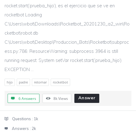
rocket.start(‘prueba_hijo’), es el ejercicio que se ve en
rocketbot Loading
C:\Users\wbot\Downloads\Rocketbot_20201230_a2_win\Ro
cketbot\robot.db
C:\Users\wbot\Desktop\Produccion_Bots\Rocketbot\subproc
ess.py:786: ResourceWarning: subprocess 3964 is still
running request: System setVar rocket.start(‘prueba_hijo’)
EXCEPTION ...
hijo
padre
retornar
rocketbot
Answer
6 Answers
8k
Views
Sidebar
Stats
Questions :
1k
Answers :
2k