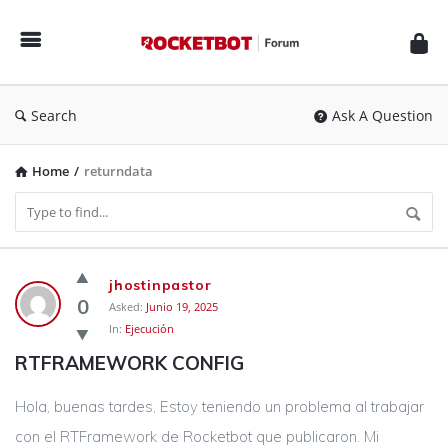
Rocketbot
Forum
Search
Ask A Question
Home
/
returndata
Rocketbot
jhostinpastor
Forum
0
Asked:
Junio 19, 2025
In:
Ejecución
Latest
RTFRAMEWORK CONFIG
Questions
Hola, buenas tardes, Estoy teniendo un problema al trabajar
con el RTFramework de Rocketbot que publicaron. Mi