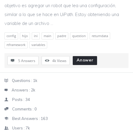
objetivo es agregar un robot que lea una configuración,
similar a lo que se hace en UiPath. Estoy obteniendo una
variable de un archivo ...
config
hijo
ini
main
padre
question
returndata
rtframework
variables
Answer
5 Answers
4k
Views
Sidebar
Stats
Questions :
1k
Answers :
2k
Posts :
34
Comments :
0
Best Answers :
163
Users :
7k