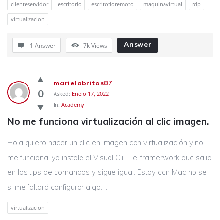
clienteservidor
escritorio
escritotioremoto
maquinavirtual
rdp
virtualizacion
Answer
1 Answer
7k
Views
marielabritos87
0
Asked:
Enero 17, 2022
In:
Academy
No me funciona virtualización al clic imagen.
Hola quiero hacer un clic en imagen con virtualización y no
me funciona, ya instale el Visual C++, el framerwork que salia
en los tips de comandos y sigue igual. Estoy con Mac no se
si me faltará configurar algo. ...
virtualizacion