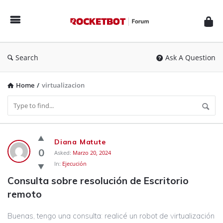
Rocketbot
Forum
Search
Ask A Question
Home
/
virtualizacion
Rocketbot
Diana Matute
Forum
0
Asked:
Marzo 20, 2024
In:
Ejecución
Latest
Consulta sobre resolución de Escritorio 
Questions
remoto
Buenas, tengo una consulta: realicé un robot de virtualización