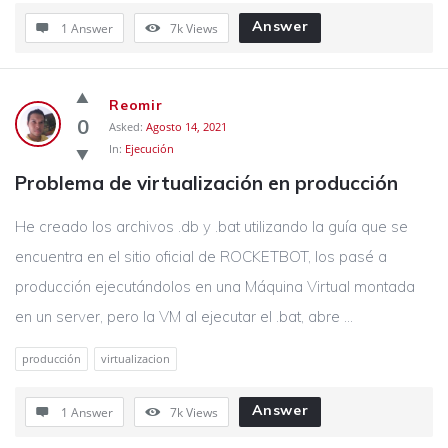
Answer
1 Answer
7k
Views
Reomir
0
Asked:
Agosto 14, 2021
In:
Ejecución
Problema de virtualización en producción
He creado los archivos .db y .bat utilizando la guía que se
encuentra en el sitio oficial de ROCKETBOT, los pasé a
producción ejecutándolos en una Máquina Virtual montada
en un server, pero la VM al ejecutar el .bat, abre ...
producción
virtualizacion
Answer
1 Answer
7k
Views