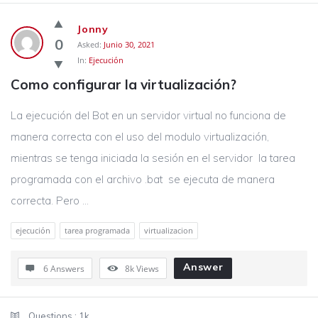
Jonny
0
Asked:
Junio 30, 2021
In:
Ejecución
Como configurar la virtualización?
La ejecución del Bot en un servidor virtual no funciona de
manera correcta con el uso del modulo virtualización,
mientras se tenga iniciada la sesión en el servidor la tarea
programada con el archivo .bat se ejecuta de manera
correcta. Pero ...
ejecución
tarea programada
virtualizacion
Answer
6 Answers
8k
Views
Sidebar
Stats
Questions :
1k