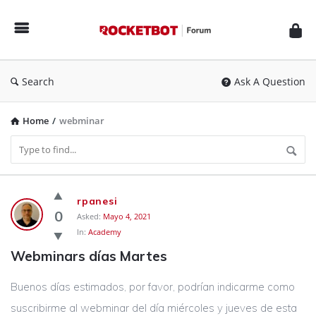
Rocketbot
Forum
Search
Ask A Question
Home
/
webminar
Rocketbot
rpanesi
Forum
0
Asked:
Mayo 4, 2021
In:
Academy
Latest
Webminars días Martes
Questions
Buenos días estimados, por favor, podrían indicarme como
suscribirme al webminar del día miércoles y jueves de esta