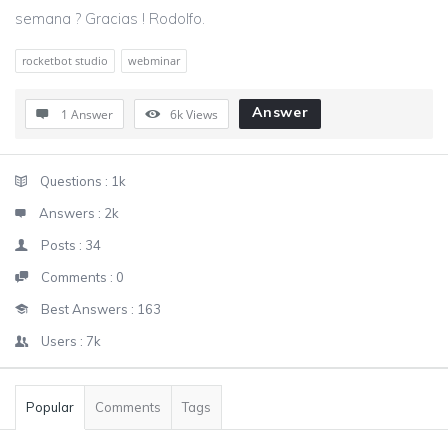
semana ? Gracias ! Rodolfo.
rocketbot studio
webminar
Answer
1 Answer
6k
Views
Sidebar
Stats
Questions :
1k
Answers :
2k
Posts :
34
Comments :
0
Best Answers :
163
Users :
7k
Popular
Comments
Tags