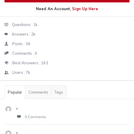
Need An Account,
Sign Up Here
Sidebar
Stats
Questions :
1k
Answers :
2k
Posts :
34
Comments :
0
Best Answers :
163
Users :
7k
Popular
Comments
Tags
x
0 Comments
x