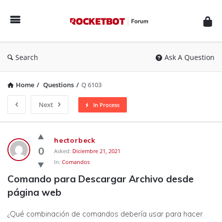
Rocketbot
Forum
Search
Ask A Question
Home
/
Questions
/
Q 6103
Next
In Process
Rocketbot
hectorbeck
Forum
0
Asked:
Diciembre 21, 2021
In:
Comandos
Latest
Comando para Descargar Archivo desde 
Questions
página web
¿Qué combinación de comandos debería usar para hacer