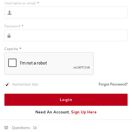
Username or email
*
Password
*
Captcha
*
Remember Me!
Forgot Password?
Need An Account,
Sign Up Here
Sidebar
Stats
Questions :
1k