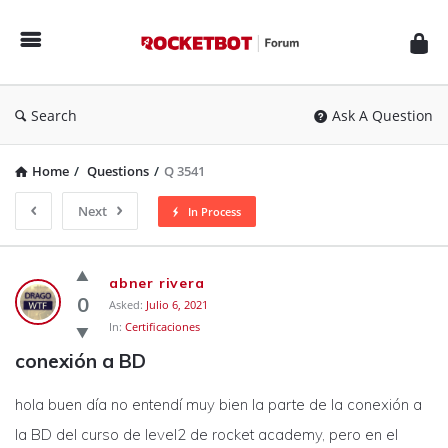
Rocketbot
Forum
Search
Ask A Question
Home
/
Questions
/
Q 3541
Next
In Process
Rocketbot
abner rivera
Forum
0
Asked:
Julio 6, 2021
In:
Certificaciones
Latest
conexión a BD
Questions
hola buen día no entendí muy bien la parte de la conexión a
la BD del curso de level2 de rocket academy, pero en el