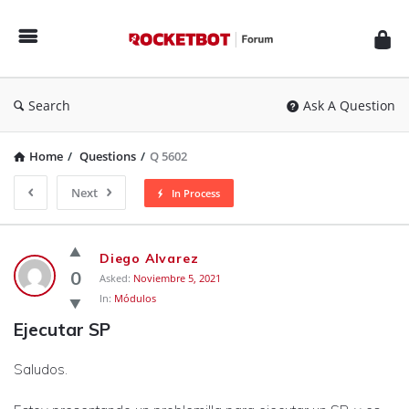
Rocketbot
Forum
Search
Ask A Question
Home
/
Questions
/
Q 5602
Next
In Process
Rocketbot
Diego Alvarez
Forum
0
Asked:
Noviembre 5, 2021
In:
Módulos
Latest
Ejecutar SP
Questions
Saludos.