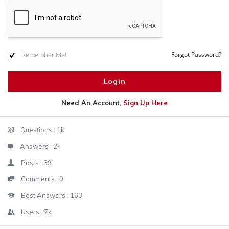
Remember Me!
Forgot Password?
Need An Account,
Sign Up Here
Sidebar
Stats
Questions :
1k
Answers :
2k
Posts :
39
Comments :
0
Best Answers :
163
Users :
7k