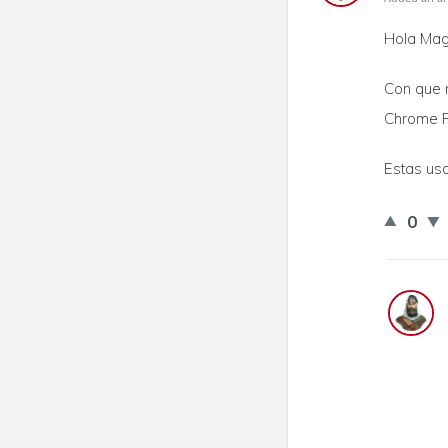
Hola Mag
Con que 
Chrome R
Estas us
0