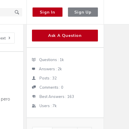
Sign In
Sign Up
Sidebar
Ask A Question
ext
Stats
Questions :
1k
Answers :
2k
Posts :
32
Comments :
0
Best Answers :
163
 pero
Users :
7k