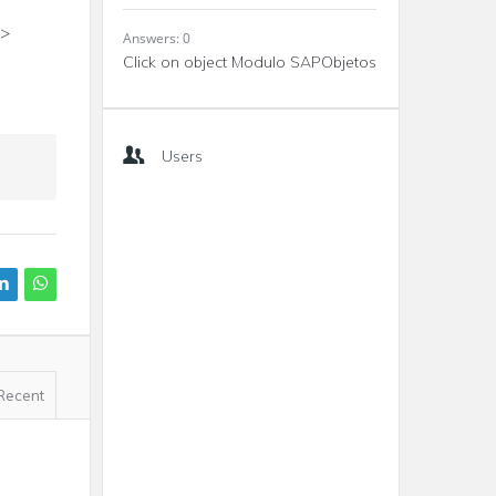
7>
Answers: 0
Click on object Modulo SAPObjetos
Users
Recent