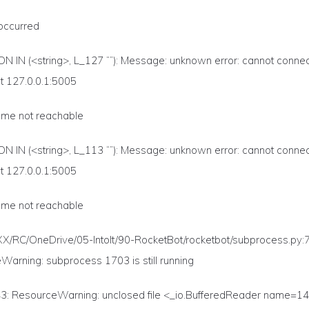
 occurred
 IN (<string>, L_127 “”): Message: unknown error: cannot connec
t 127.0.0.1:5005
ome not reachable
 IN (<string>, L_113 “”): Message: unknown error: cannot connec
t 127.0.0.1:5005
ome not reachable
XX/RC/OneDrive/05-IntoIt/90-RocketBot/rocketbot/subprocess.py:
arning: subprocess 1703 is still running
43: ResourceWarning: unclosed file <_io.BufferedReader name=1