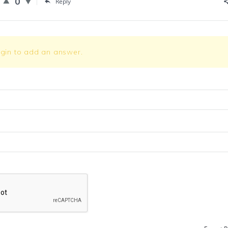
0
Reply
ogin to add an answer.