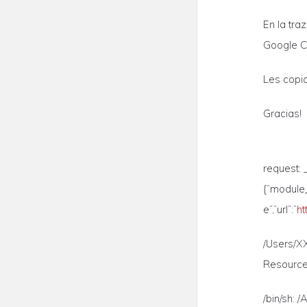
En la tra
Google Ch
Les copio
Gracias!
request: 
{“module
e”,”url”:”
h
/Users/X
ResourceW
/bin/sh: 