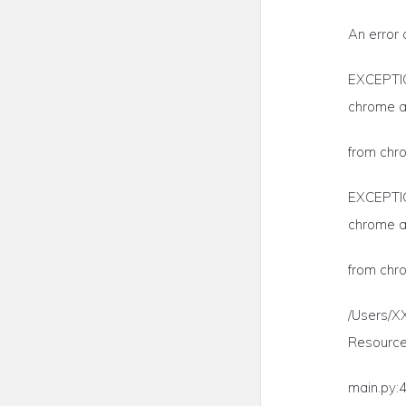
An error
EXCEPTION
chrome a
from chr
EXCEPTION
chrome a
from chr
/Users/X
ResourceW
main.py: