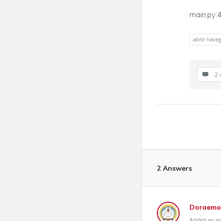
main.py:
abrir nave
2 
2 Answers
Doraemo
Added an an