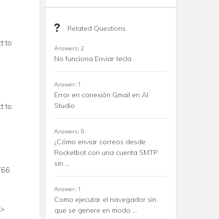
Related Questions
t to
Answers: 2
No funciona Enviar tecla
Answer: 1
Error en conexión Gmail en AI
Studio
t to
Answers: 0
¿Cómo enviar correos desde
Rocketbot con una cuenta SMTP
sin ...
766:
Answer: 1
Como ejecutar el navegador sin
4>
que se genere en modo ...