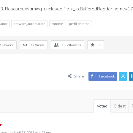
43: ResourceWarning: unclosed file <_io.BufferedReader name=1
gador
browser_automation
chrome
perfil chrome
Answers
7k
Views
0
Followers
0
Share
Facebook
Voted
Oldest
n
swer on Abril 12, 2022 at 4:58 pm