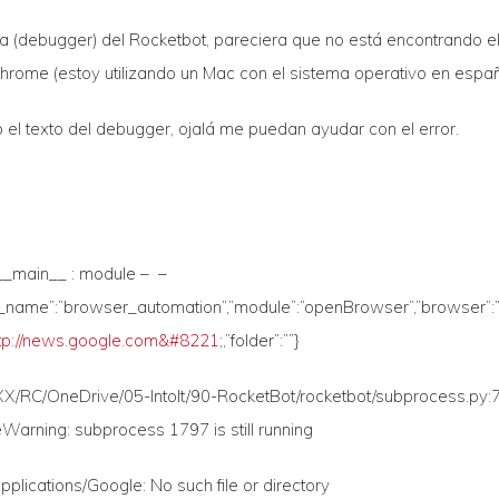
za (debugger) del Rocketbot, pareciera que no está encontrando e
rome (estoy utilizando un Mac con el sistema operativo en españ
 el texto del debugger, ojalá me puedan ayudar con el error.
__main__ : module –
–
_name”:”browser_automation”,”module”:”openBrowser”,”browser”:
ttp://news.google.com&#8221
;,”folder”:””}
XX/RC/OneDrive/05-IntoIt/90-RocketBot/rocketbot/subprocess.py:
arning: subprocess 1797 is still running
/Applications/Google: No such file or directory