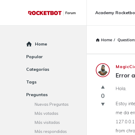
Rocketbot
Rocketbot
Academy Rocketbo
Forum
Forum
Navigation
Home
/
Question
Explore
Home
Popular
Rocketbot
MagicCi
Categorías
Error 
Forum
Tags
Hola,
Latest
Preguntas
0
Questions
Estoy int
Nuevas Preguntas
me da er
Más votadas
127.0.0.
Más visitadas
from chr
Más respondidas