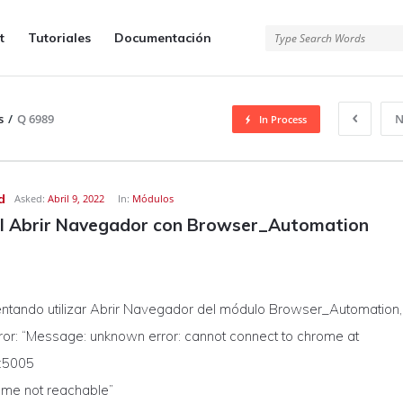
t
Tutoriales
Documentación
s
/
Q 6989
N
In Process
d
Asked:
Abril 9, 2022
In:
Módulos
al Abrir Navegador con Browser_Automation
entando utilizar Abrir Navegador del módulo Browser_Automation,
ror: “Message: unknown error: cannot connect to chrome at
1:5005
ome not reachable”