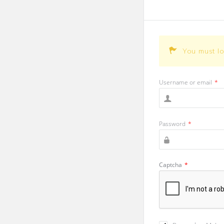
You must l
Username or email
*
Password
*
Captcha
*