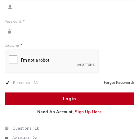
Password
*
Captcha
*
Remember Me!
Forgot Password?
Need An Account,
Sign Up Here
Sidebar
Stats
Questions :
1k
Answers :
2k