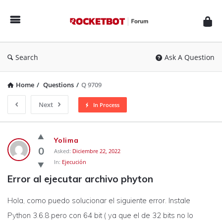
Rocketbot
Forum
Search
Ask A Question
Home
/
Questions
/
Q 9709
Next
In Process
Rocketbot
Yolima
Forum
0
Asked:
Diciembre 22, 2022
In:
Ejecución
Latest
Error al ejecutar archivo phyton
Questions
Hola, como puedo solucionar el siguiente error. Instale
Python 3.6.8 pero con 64 bit ( ya que el de 32 bits no lo