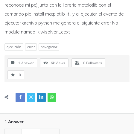
reconoce mi pc) junto con la libreria matplotlib con el
comando pip install matplotlib -t . y al ejecutar el evento de
ejecutar archivo python me genera el siguiente error No
module named ‘kiwisolver._cext’
ejecución
error
navegador
1 Answer
6k
Views
0
Followers
0
1 Answer