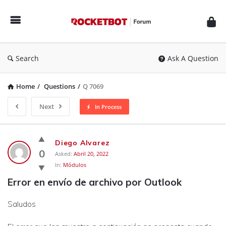
Rocketbot
Forum
Search
Ask A Question
Home
/
Questions
/
Q 7069
Next
In Process
Rocketbot
Diego Alvarez
Forum
0
Asked:
Abril 20, 2022
In:
Módulos
Latest
Error en envío de archivo por Outlook
Questions
Saludos