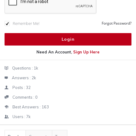
Remember Me!
Forgot Password?
Need An Account,
Sign Up Here
Sidebar
Stats
Questions :
1k
Answers :
2k
Posts :
32
Comments :
0
Best Answers :
163
Users :
7k