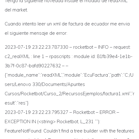
Tengo la siguiente novedad instale el modulo de readXML
del market.
Cuando intento leer un xml de factura de ecuador me envia
el siguiente mensaje de error:
2023-07-19 23:22:23.787330 – rocketbot – INFO – request:
c2_realXML : line 1 – rpascripts : module id: 81fb39e4-1e1b-
3b7f-0c87-bafd90227632 – –
{“module_name”:”readXML”,”module”:”EcuFactura”,”path”:”C:/U
sers/Lenovo 330/Documents/Apuntes
Cursos/Rocketbot/Curso_2/RecursosEjemplos/factura1.xml”,”r
esult”:”res”}
2023-07-19 23:22:23.795327 – Rocketbot – ERROR –
EXCEPTION IN (<string> Rocketbot, L_231 “”):
FeatureNotFound: Couldn’t find a tree builder with the features