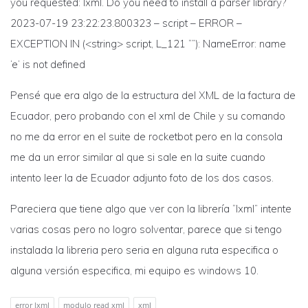
you requested: lxml. Do you need to install a parser library?
2023-07-19 23:22:23.800323 – script – ERROR –
EXCEPTION IN (<string> script, L_121 “”): NameError: name
‘e’ is not defined
Pensé que era algo de la estructura del XML de la factura de
Ecuador, pero probando con el xml de Chile y su comando
no me da error en el suite de rocketbot pero en la consola
me da un error similar al que si sale en la suite cuando
intento leer la de Ecuador adjunto foto de los dos casos.
Pareciera que tiene algo que ver con la librería “lxml” intente
varias cosas pero no logro solventar, parece que si tengo
instalada la libreria pero seria en alguna ruta especifica o
alguna versión especifica, mi equipo es windows 10.
error lxml
modulo read xml
xml