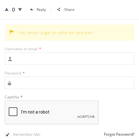
0
Reply
Share
You must login to add an answer.
Username or email
*
Password
*
Captcha
*
Remember Me!
Forgot Password?