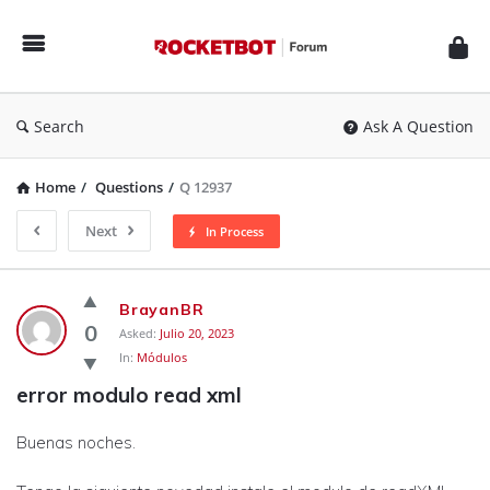
Rocketbot
Forum
Search
Ask A Question
Home
/
Questions
/
Q 12937
Next
In Process
Rocketbot
BrayanBR
Forum
0
Asked:
Julio 20, 2023
In:
Módulos
Latest
error modulo read xml
Questions
Buenas noches.