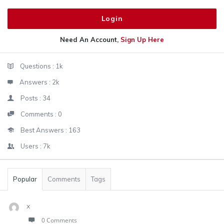
Need An Account,
Sign Up Here
Sidebar
Stats
Questions :
1k
Answers :
2k
Posts :
34
Comments :
0
Best Answers :
163
Users :
7k
Popular
Comments
Tags
x
0 Comments