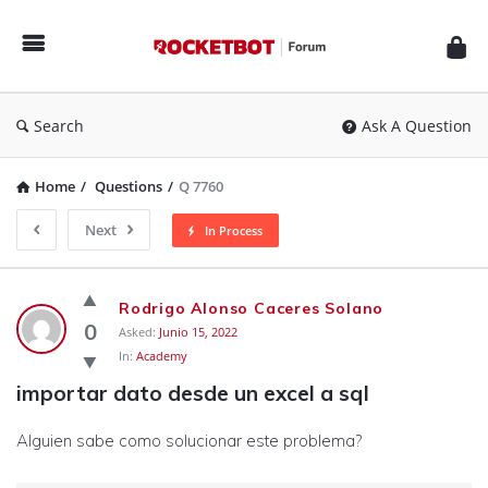
Rocketbot
Forum
Search
Ask A Question
Home
/
Questions
/
Q 7760
Next
In Process
Rocketbot
Rodrigo Alonso Caceres Solano
Forum
0
Asked:
Junio 15, 2022
In:
Academy
Latest
importar dato desde un excel a sql
Questions
Alguien sabe como solucionar este problema?