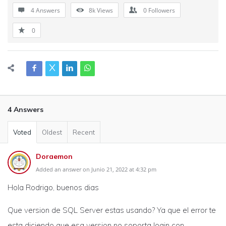
4 Answers
8k
Views
0
Followers
0
4 Answers
Voted
Oldest
Recent
Doraemon
Added an answer on Junio 21, 2022 at 4:32 pm
Hola Rodrigo, buenos dias
Que version de SQL Server estas usando? Ya que el error te
esta diciendo que esa version no soporta login con