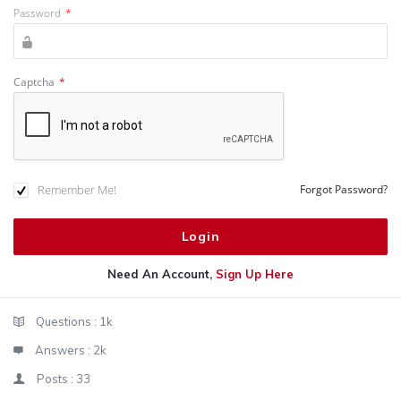
Password
*
Captcha
*
Remember Me!
Forgot Password?
Need An Account,
Sign Up Here
Sidebar
Stats
Questions :
1k
Answers :
2k
Posts :
33