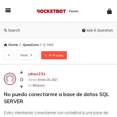
Rocketbot
Forum
Search
Ask A Question
Home
/
Questions
/
Q 1665
Next
In Process
Rocketbot
jdiaz231
Forum
0
Asked:
Enero 20, 2021
In:
Módulos
Latest
No puedo conectarme a base de datos SQL 
Questions
SERVER
Estoy intentando conectarme con rocketbot a una base de