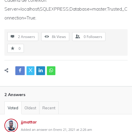
Cadena de conexión:
Server=localhost\SQLEXPRESS;Database=master;Trusted_C
onnection=True;
2 Answers
8k
Views
0
Followers
0
2 Answers
Voted
Oldest
Recent
jjmattar
Added an answer on Enero 21, 2021 at 2:26 am