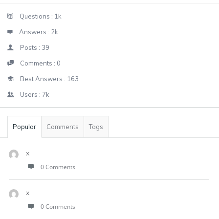
Sidebar
Stats
Questions :
1k
Answers :
2k
Posts :
39
Comments :
0
Best Answers :
163
Users :
7k
Popular
Comments
Tags
x
0 Comments
x
0 Comments