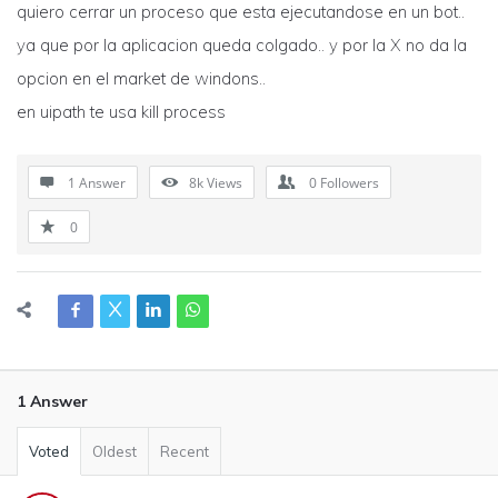
quiero cerrar un proceso que esta ejecutandose en un bot..
ya que por la aplicacion queda colgado.. y por la X no da la
opcion en el market de windons..
en uipath te usa kill process
1 Answer
8k
Views
0
Followers
0
1 Answer
Voted
Oldest
Recent