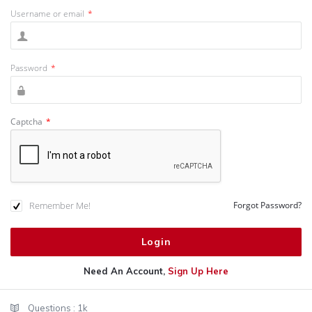
Username or email
*
Password
*
Captcha
*
Remember Me!
Forgot Password?
Need An Account,
Sign Up Here
Sidebar
Stats
Questions :
1k