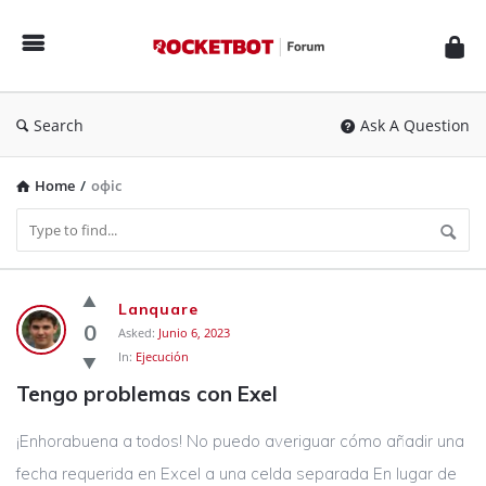
Rocketbot
Forum
Search
Ask A Question
Home
/
офіс
Rocketbot
Lanquare
Forum
0
Asked:
Junio 6, 2023
In:
Ejecución
Latest
Tengo problemas con Exel
Questions
¡Enhorabuena a todos! No puedo averiguar cómo añadir una
fecha requerida en Excel a una celda separada En lugar de