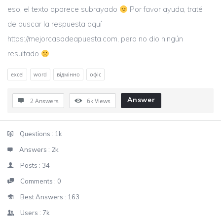
eso, el texto aparece subrayado
Por favor ayuda, traté
de buscar la respuesta aquí
https://mejorcasadeapuesta.com, pero no dio ningún
resultado
excel
word
відмінно
офіс
Answer
2 Answers
6k
Views
Sidebar
Stats
Questions :
1k
Answers :
2k
Posts :
34
Comments :
0
Best Answers :
163
Users :
7k