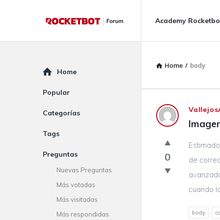
Rocketbot
Rocketbot
Academy Rocketbo
Forum
Forum
Navigation
Home
/
body
Explore
Home
Popular
Rocketbot
Vallejos
Categorías
Imagen
Forum
Tags
Estimados
Latest
Preguntas
0
de correo
Questions
Nuevas Preguntas
avanzado
Más votadas
cuando las
Más visitadas
body
c
Más respondidas