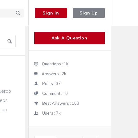
Sign In
Sign Up
Sidebar
Ask A Question
Stats
Questions :
1k
Answers :
2k
Posts :
37
cuerpo
Comments :
0
reos
Best Answers :
163
onan
Users :
7k