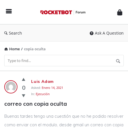
Rocketbot
Forum
Search
Ask A Question
Home
/
copia oculta
Rocketbot
Luis Adam
Forum
0
Asked:
Enero 14, 2021
In:
Ejecución
Latest
correo con copia oculta
Questions
Buenas tardes tengo una cuestión que no he podido resolver
como enviar con el modulo, desde gmail un correo con copia