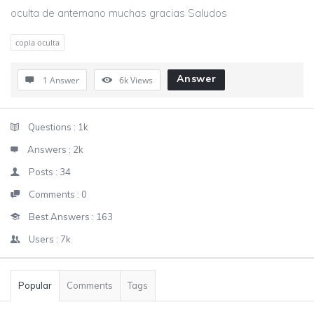
oculta de antemano muchas gracias Saludos
copia oculta
Answer
1 Answer
6k
Views
Sidebar
Stats
Questions :
1k
Answers :
2k
Posts :
34
Comments :
0
Best Answers :
163
Users :
7k
Popular
Comments
Tags