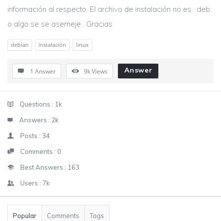
información al respecto. El archivo de instalación no es .deb
o algo se se asemeje . Gracias
debian
instalación
linux
Answer
1 Answer
9k
Views
Sidebar
Stats
Questions :
1k
Answers :
2k
Posts :
34
Comments :
0
Best Answers :
163
Users :
7k
Popular
Comments
Tags