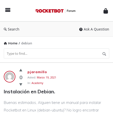
Rocketbot
Forum
Search
Ask A Question
Home
/
debian
Rocketbot
pjaramillo
Forum
0
Asked:
Marzo 19, 2021
In:
Academy
Latest
Instalación en Debian.
Questions
Buenas estimados, Alguien tiene un manual para instalar
Rocketbot en Linux (debian-ubuntu)? No logro encontrar