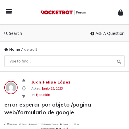
Rocketbot
Forum
Search
Ask A Question
Home
/
default
Rocketbot
Juan Felipe López
Forum
0
Asked:
Junio 23, 2023
In:
Ejecución
Latest
error esperar por objeto /pagina 
Questions
web/formulario de google