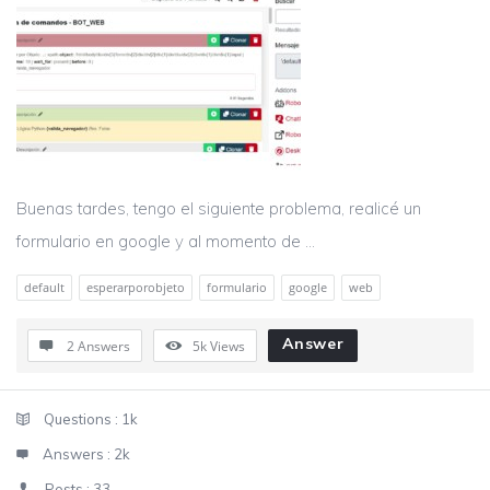
Buenas tardes, tengo el siguiente problema, realicé un
formulario en google y al momento de ...
default
esperarporobjeto
formulario
google
web
Answer
2 Answers
5k
Views
Sidebar
Stats
Questions :
1k
Answers :
2k
Posts :
33