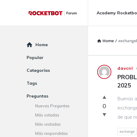
Rocketbot
Rocketbot
Academy Rocketbo
Forum
Forum
Navigation
Home
/
exchangel
Explore
Home
Popular
Rocketbot
davcnl
Categorías
PROBL
Forum
Tags
2025
Latest
Preguntas
Buenas a
Questions
0
Nuevas Preguntas
exchange2
Más votadas
de que no
Más visitadas
exchange
Más respondidas