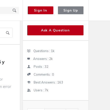
Sign In
Sign Up
Sidebar
Ask A Question
Stats
Questions :
1k
Answers :
2k
y 
Posts :
32
Comments :
0
or
Best Answers :
163
n error
Users :
7k