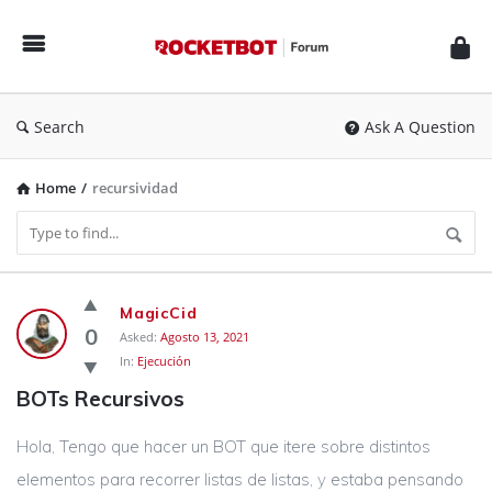
Rocketbot
Forum
Search
Ask A Question
Home
/
recursividad
Rocketbot
MagicCid
Forum
0
Asked:
Agosto 13, 2021
In:
Ejecución
Latest
BOTs Recursivos
Questions
Hola, Tengo que hacer un BOT que itere sobre distintos
elementos para recorrer listas de listas, y estaba pensando