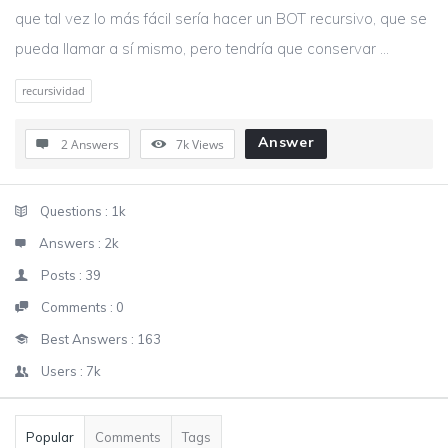
que tal vez lo más fácil sería hacer un BOT recursivo, que se
pueda llamar a sí mismo, pero tendría que conservar ...
recursividad
Answer
2 Answers
7k
Views
Sidebar
Stats
Questions :
1k
Answers :
2k
Posts :
39
Comments :
0
Best Answers :
163
Users :
7k
Popular
Comments
Tags