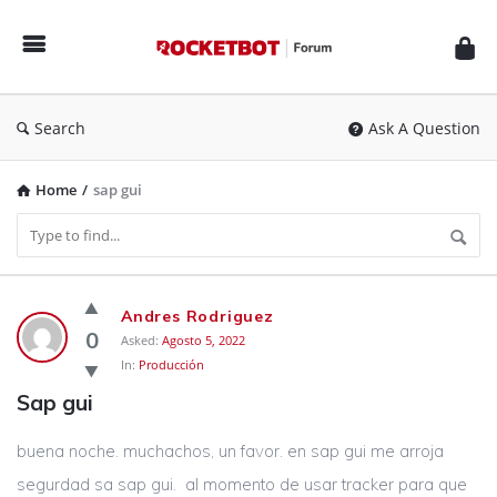
Rocketbot
Forum
Search
Ask A Question
Home
/
sap gui
Rocketbot
Andres Rodriguez
Forum
0
Asked:
Agosto 5, 2022
In:
Producción
Latest
Sap gui
Questions
buena noche. muchachos, un favor. en sap gui me arroja
segurdad sa sap gui. al momento de usar tracker para que