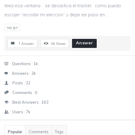
leea esa ventana . se desactiva el tracker. como puedo
escojer “recodar mi eleccion” y dejar ee paso en ...
sap gui
Answer
1 Answer
6k
Views
Sidebar
Stats
Questions :
1k
Answers :
2k
Posts :
32
Comments :
0
Best Answers :
163
Users :
7k
Popular
Comments
Tags