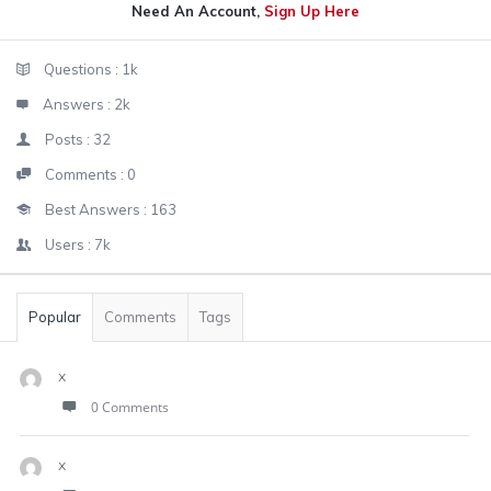
Need An Account,
Sign Up Here
Sidebar
Stats
Questions :
1k
Answers :
2k
Posts :
32
Comments :
0
Best Answers :
163
Users :
7k
Popular
Comments
Tags
x
0 Comments
x