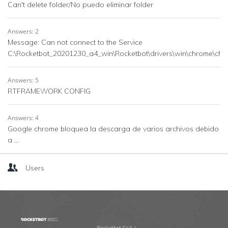
Can't delete folder/No puedo eliminar folder
Answers: 2
Message: Can not connect to the Service
C:\Rocketbot_20201230_a4_win\Rocketbot\drivers\win\chrome\chr
Answers: 5
RTFRAMEWORK CONFIG
Answers: 4
Google chrome bloquea la descarga de varios archivos debido
a ...
Users
Footer