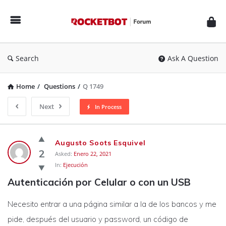
Rocketbot
Forum
Search
Ask A Question
Home
/
Questions
/
Q 1749
Next
In Process
Rocketbot
Augusto Soots Esquivel
Forum
2
Asked:
Enero 22, 2021
In:
Ejecución
Latest
Autenticación por Celular o con un USB
Questions
Necesito entrar a una página similar a la de los bancos y me
pide, después del usuario y password, un código de