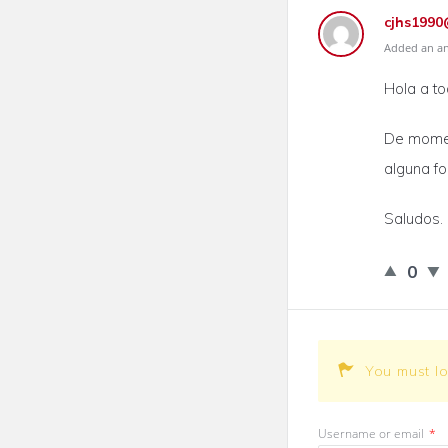
cjhs1990
Added an ans
Hola a to
De momen
alguna fo
Saludos.
0
You must l
Username or email
*