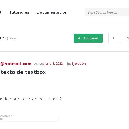
t
Tutoriales
Documentación
s
/
Q 7886
N
Answered
0@hotmail.com
Asked:
Julio 1, 2022
In:
Ejecución
 texto de textbox
do borrar el texto de un input?