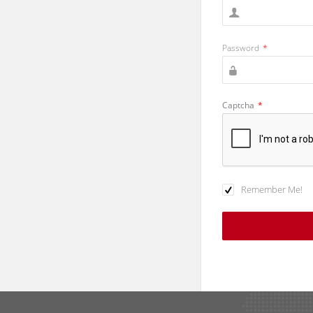
Password
*
Captcha
*
Remember Me!