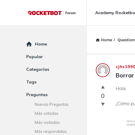
Rocketbot
Rocketbot
Academy Rocketbo
Forum
Forum
Navigation
Home
/
Question
Explore
Home
Popular
Rocketbot
cjhs199
Categorías
Borrar
Forum
Tags
Hola,
Latest
Preguntas
0
Questions
¿Cómo pue
Nuevas Preguntas
Más votadas
Más visitadas
Más respondidas