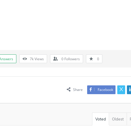
Answers
7k
Views
0
Followers
0
Share
Facebook
Voted
Oldest