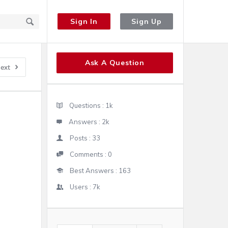
Sign In
Sign Up
Sidebar
Ask A Question
ext
Stats
Questions :
1k
Answers :
2k
Posts :
33
Comments :
0
Best Answers :
163
Users :
7k