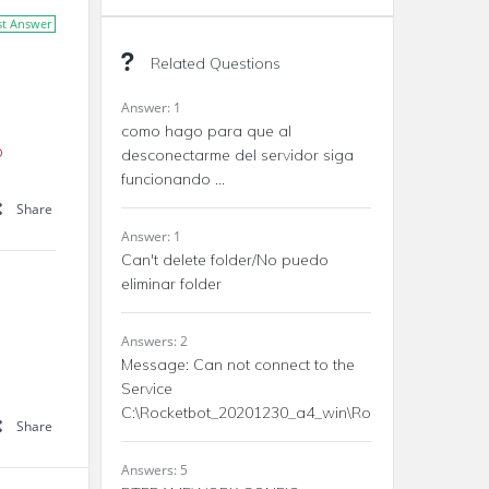
st Answer
Related Questions
Answer: 1
como hago para que al
o
desconectarme del servidor siga
funcionando ...
Share
Answer: 1
Can't delete folder/No puedo
eliminar folder
Answers: 2
Message: Can not connect to the
Service
C:\Rocketbot_20201230_a4_win\Rocketbot\drivers\w
Share
Answers: 5