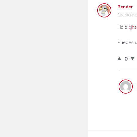
Bender
Replied to a
Hola
cjh
Puedes ut
0