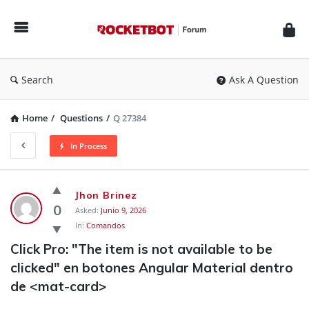
Rocketbot
Forum
Search
Ask A Question
Home
/
Questions
/
Q 27384
In Process
Rocketbot
Jhon Brinez
Forum
0
Asked:
Junio 9, 2026
In:
Comandos
Latest
Click Pro: "The item is not available to be 
Questions
clicked" en botones Angular Material dentro 
de <mat-card>