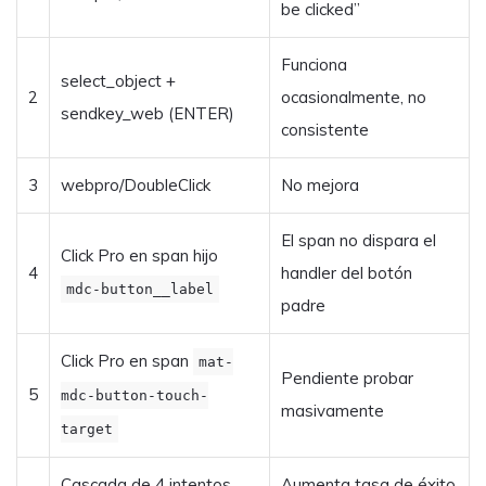
be clicked”
Funciona
select_object +
2
ocasionalmente, no
sendkey_web (ENTER)
consistente
3
webpro/DoubleClick
No mejora
El span no dispara el
Click Pro en span hijo
4
handler del botón
mdc-button__label
padre
Click Pro en span
mat-
Pendiente probar
5
mdc-button-touch-
masivamente
target
Cascada de 4 intentos
Aumenta tasa de éxito