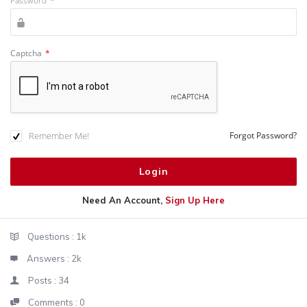
Password
*
Captcha
*
Remember Me!
Forgot Password?
Need An Account,
Sign Up Here
Sidebar
Stats
Questions :
1k
Answers :
2k
Posts :
34
Comments :
0