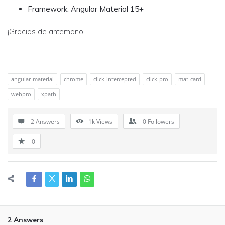
Framework: Angular Material 15+
¡Gracias de antemano!
angular-material
chrome
click-intercepted
click-pro
mat-card
webpro
xpath
2 Answers
1k
Views
0
Followers
0
2 Answers