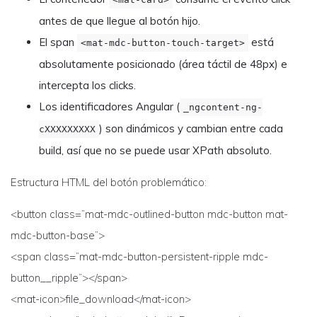
antes de que llegue al botón hijo.
El span
está
<mat-mdc-button-touch-target>
absolutamente posicionado (área táctil de 48px) e
intercepta los clicks.
Los identificadores Angular (
_ngcontent-ng-
) son dinámicos y cambian entre cada
cXXXXXXXXX
build, así que no se puede usar XPath absoluto.
Estructura HTML del botón problemático:
<button class=”mat-mdc-outlined-button mdc-button mat-
mdc-button-base”>
<span class=”mat-mdc-button-persistent-ripple mdc-
button__ripple”></span>
<mat-icon>file_download</mat-icon>