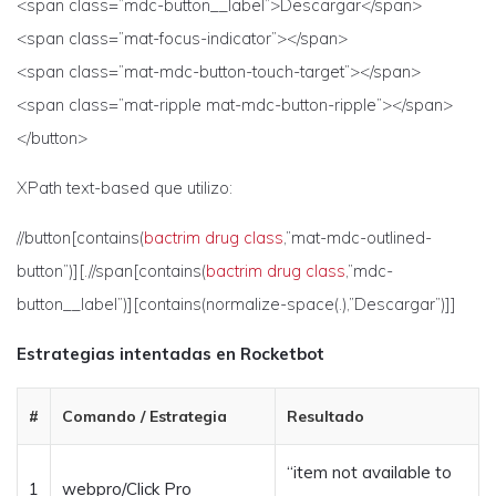
<span class=”mdc-button__label”>Descargar</span>
<span class=”mat-focus-indicator”></span>
<span class=”mat-mdc-button-touch-target”></span>
<span class=”mat-ripple mat-mdc-button-ripple”></span>
</button>
XPath text-based que utilizo:
//button[contains(
bactrim drug class
,”mat-mdc-outlined-
button”)][.//span[contains(
bactrim drug class
,”mdc-
button__label”)][contains(normalize-space(.),”Descargar”)]]
Estrategias intentadas en Rocketbot
#
Comando / Estrategia
Resultado
“item not available to
1
webpro/Click Pro