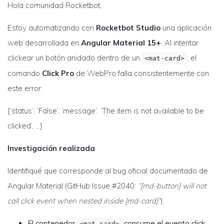
Hola comunidad Rocketbot,
Estoy automatizando con
Rocketbot Studio
una aplicación
web desarrollada en
Angular Material 15+
. Al intentar
clickear un botón anidado dentro de un
, el
<mat-card>
comando
Click Pro
de WebPro falla consistentemente con
este error:
{‘status’: ‘False’, ‘message’: ‘The item is not available to be
clicked’, …}
Investigación realizada
Identifiqué que corresponde al bug oficial documentado de
Angular Material (GitHub Issue #2040:
“[md-button] will not
call click event when nested inside [md-card]”
):
El contenedor
consume el evento click
<mat-card>