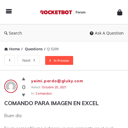
Rocketbot
Forum
Search
Ask A Question
Home
/
Questions
/
Q 5209
Next
In Process
Rocketbot
yeimi.pardo@gluky.com
Forum
0
Asked:
Octubre 20, 2021
In:
Comandos
Latest
COMANDO PARA IMAGEN EN EXCEL
Questions
Buen dìa.