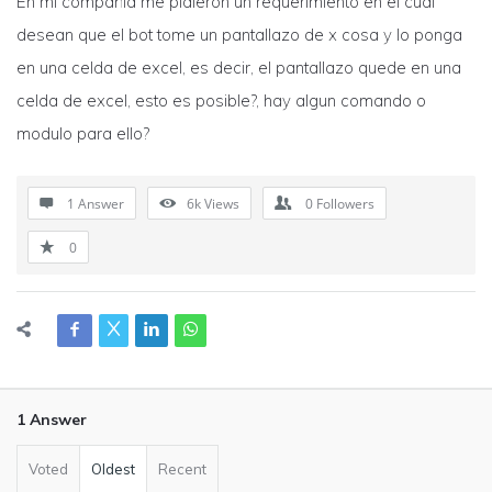
En mi compañía me pidieron un requerimiento en el cual
desean que el bot tome un pantallazo de x cosa y lo ponga
en una celda de excel, es decir, el pantallazo quede en una
celda de excel, esto es posible?, hay algun comando o
modulo para ello?
1 Answer
6k
Views
0
Followers
0
1 Answer
Voted
Oldest
Recent