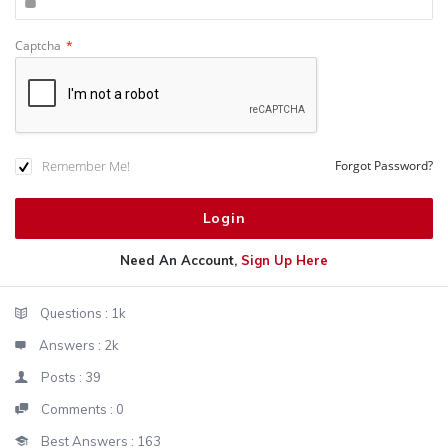
Captcha
*
Remember Me!
Forgot Password?
Need An Account,
Sign Up Here
Sidebar
Stats
Questions :
1k
Answers :
2k
Posts :
39
Comments :
0
Best Answers :
163