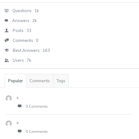
Sidebar
Stats
Questions :
1k
Answers :
2k
Posts :
33
Comments :
0
Best Answers :
163
Users :
7k
Popular
Comments
Tags
x
0 Comments
x
0 Comments