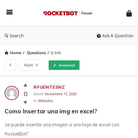
Rocketbot
Forum
Search
Ask A Question
Home
/
Questions
/
Q 846
Next
Answered
Rocketbot
RFUENTESNZ
Forum
0
Asked:
Noviembre 17, 2020
In:
Módulos
Latest
Como Insertar una img en excel?
Questions
se puede insertar una imagen a una hoja de excel con
RocketBot?