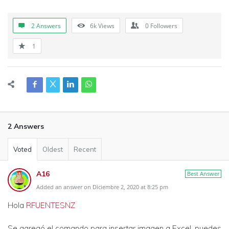
2 Answers
6k
Views
0
Followers
1
2 Answers
Voted
Oldest
Recent
A16
Best Answer
Added an answer on Diciembre 2, 2020 at 8:25 pm
Hola
RFUENTESNZ
Se agregó el comando para insertar imagen a Excel, puedes