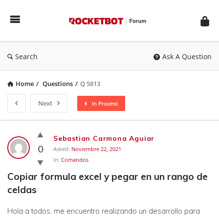
Rocketbot
Forum
Search
Ask A Question
Home
/
Questions
/
Q 5813
Next
In Process
Rocketbot
Sebastian Carmona Aguiar
Forum
0
Asked:
Noviembre 22, 2021
In:
Comandos
Latest
Copiar formula excel y pegar en un rango de 
Questions
celdas
Hola a todos, me encuentro realizando un desarrollo para