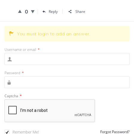
0
Reply
Share
You must login to add an answer.
Username or email
*
Password
*
Captcha
*
Remember Me!
Forgot Password?