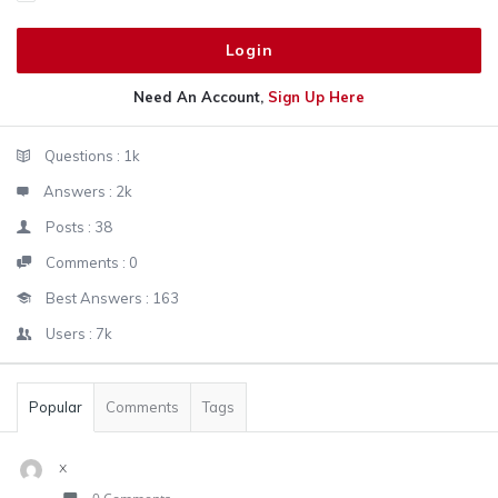
Need An Account,
Sign Up Here
Sidebar
Stats
Questions :
1k
Answers :
2k
Posts :
38
Comments :
0
Best Answers :
163
Users :
7k
Popular
Comments
Tags
x