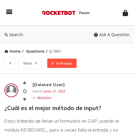
Rocketbot
Forum
Search
Ask A Question
Home
/
Questions
/
Q 7801
Next
In Process
Rocketbot
[Deleted User]
Forum
0
Asked:
Junio 21, 2022
In:
Módulos
Latest
¿Cuál es el mejor método de input?
Questions
Estoy tratando de llenar un formulario en SAP, usando el
módulo KEYBOARD_, pero a veces falla la entrada y no