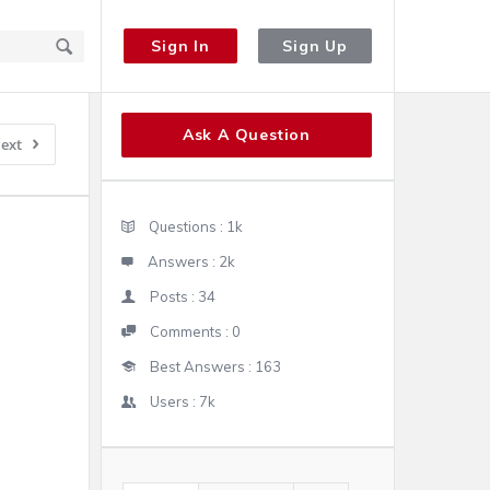
Sign In
Sign Up
Sidebar
Ask A Question
ext
Stats
Questions :
1k
Answers :
2k
Posts :
34
Comments :
0
Best Answers :
163
Users :
7k