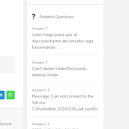
Related Questions
Answer: 1
como hago para que al
desconectarme del servidor siga
funcionando ...
Answer: 1
Can't delete folder/No puedo
eliminar folder
Answers: 2
Message: Can not connect to the
Service
C:\Rocketbot_20201230_a4_win\Rocketbot\drivers\w
Recent
Answers: 5