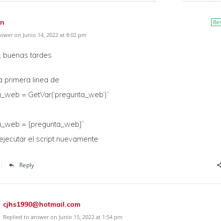
n
Be
swer on Junio 14, 2022 at 8:02 pm
, buenas tardes
 primera linea de
a_web = GetVar(‘pregunta_web’)”
a_web = {pregunta_web}”
 ejecutar el script nuevamente
Reply
cjhs1990@hotmail.com
Replied to answer on Junio 15, 2022 at 1:54 pm