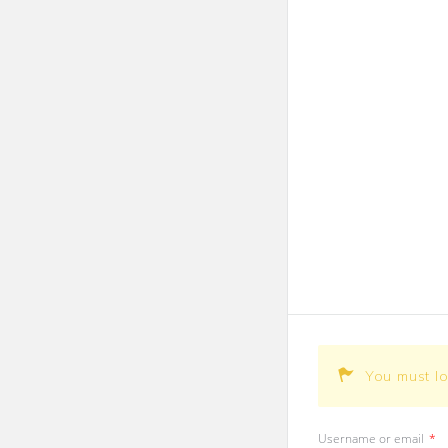
You must l
Username or email
*