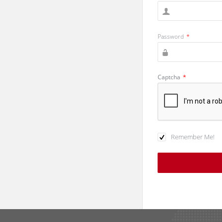
Password
*
Captcha
*
Remember Me!