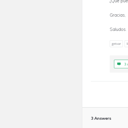
¿Qué pue
Gracias,
Saludos.
getvar
l
3 
3 Answers