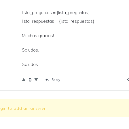
lista_preguntas = {lista_preguntas}
lista_respuestas = {lista_respuestas}
Muchas gracias!
Saludos.
Saludos.
0
Reply
ogin to add an answer.