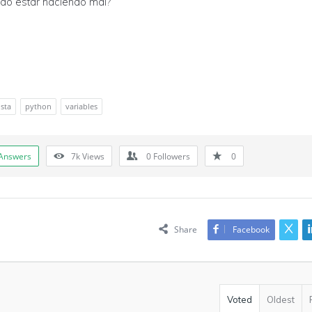
do estar haciendo mal?
ista
python
variables
Answers
7k
Views
0
Followers
0
Share
Facebook
Voted
Oldest