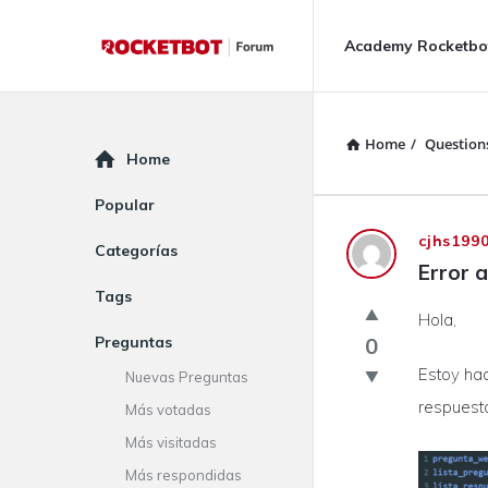
Rocketbot
Rocketbot
Academy Rocketbo
Forum
Forum
Navigation
Home
/
Question
Explore
Home
Popular
Rocketbot
cjhs199
Categorías
Error a
Forum
Tags
Hola,
Latest
Preguntas
0
Questions
Estoy hac
Nuevas Preguntas
respuesta
Más votadas
Más visitadas
Más respondidas