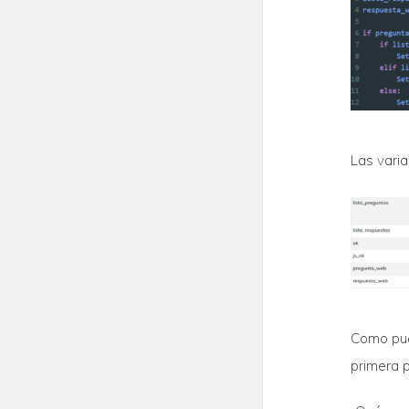
Las varia
Como pued
primera p