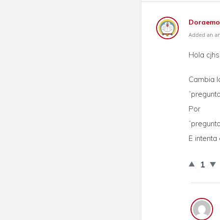
Doraemo
Added an an
Hola cjhs
Cambia la
“pregunt
Por
“pregunt
E intenta
1