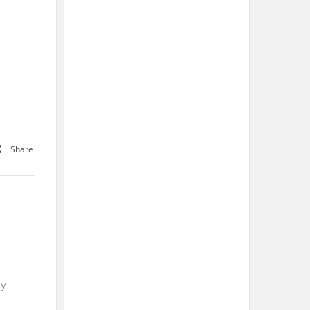
l
Share
 y