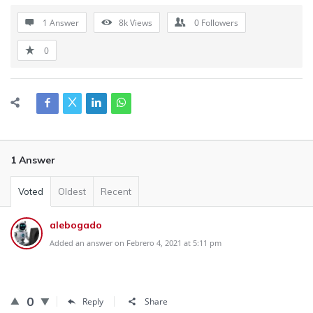
1 Answer
8k
Views
0
Followers
0
1 Answer
Voted
Oldest
Recent
alebogado
Added an answer on Febrero 4, 2021 at 5:11 pm
0
Reply
Share