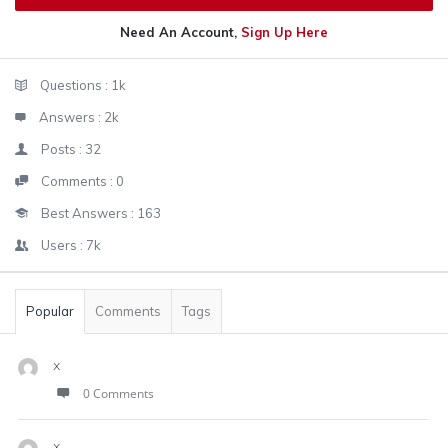
Need An Account,
Sign Up Here
Sidebar
Stats
Questions :
1k
Answers :
2k
Posts :
32
Comments :
0
Best Answers :
163
Users :
7k
Popular
Comments
Tags
x
0 Comments
x