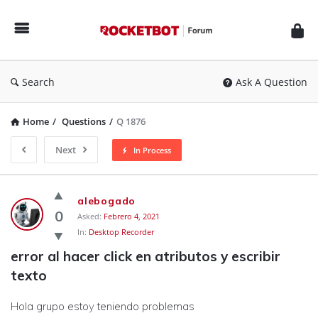
Rocketbot
Forum
Search
Ask A Question
Home
/
Questions
/
Q 1876
Next
In Process
Rocketbot
alebogado
Forum
0
Asked:
Febrero 4, 2021
In:
Desktop Recorder
Latest
error al hacer click en atributos y escribir 
Questions
texto
Hola grupo estoy teniendo problemas