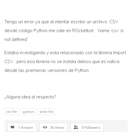
Tengo un error ya que al intentar escribir un archivo .CSV
desde código Python me sale en ROcketbot : “name ‘csv’ is
not defined”
Estaba investigando y esta relacionado con la libreria Import
CSV , pero esa libreria no se instala debiso que es nativa
desde las priemeras versiones de Python
¿Alguna idea al respecto?
csv file
python
write file
1 Answer
5k
Views
0
Followers