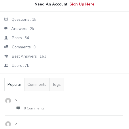
Need An Account,
Sign Up Here
Sidebar
Stats
Questions :
1k
Answers :
2k
Posts :
34
Comments :
0
Best Answers :
163
Users :
7k
Popular
Comments
Tags
x
0 Comments
x