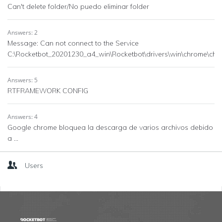
Can't delete folder/No puedo eliminar folder
Answers: 2
Message: Can not connect to the Service
C:\Rocketbot_20201230_a4_win\Rocketbot\drivers\win\chrome\chr
Answers: 5
RTFRAMEWORK CONFIG
Answers: 4
Google chrome bloquea la descarga de varios archivos debido
a ...
Users
Footer