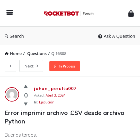
Rocketbot
Forum
Search
Ask A Question
Home
/
Questions
/
Q 16308
Next
In Process
Rocketbot
johan_peralta007
Forum
0
Asked:
Abril 3, 2024
In:
Ejecución
Latest
Error imprimir archivo .CSV desde archivo 
Questions
Python
Buenas tardes,