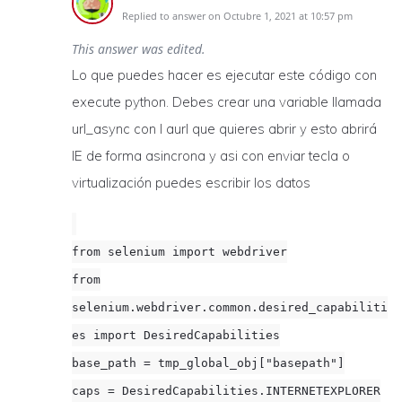
Replied to answer on Octubre 1, 2021 at 10:57 pm
This answer was edited.
Lo que puedes hacer es ejecutar este código con
execute python. Debes crear una variable llamada
url_async con l aurl que quieres abrir y esto abrirá
IE de forma asincrona y asi con enviar tecla o
virtualización puedes escribir los datos
from selenium import webdriver
from
selenium.webdriver.common.desired_capabiliti
es import DesiredCapabilities
base_path = tmp_global_obj["basepath"]
caps = DesiredCapabilities.INTERNETEXPLORER