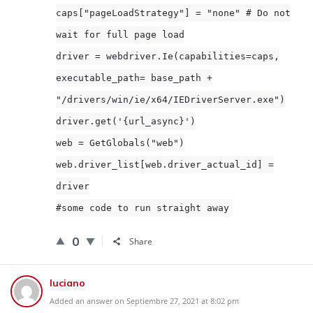
caps["pageLoadStrategy"] = "none" # Do not
wait for full page load
driver = webdriver.Ie(capabilities=caps,
executable_path= base_path +
"/drivers/win/ie/x64/IEDriverServer.exe")
driver.get('{url_async}')
web = GetGlobals("web")
web.driver_list[web.driver_actual_id] =
driver
#some code to run straight away
0
Share
luciano
Added an answer on Septiembre 27, 2021 at 8:02 pm