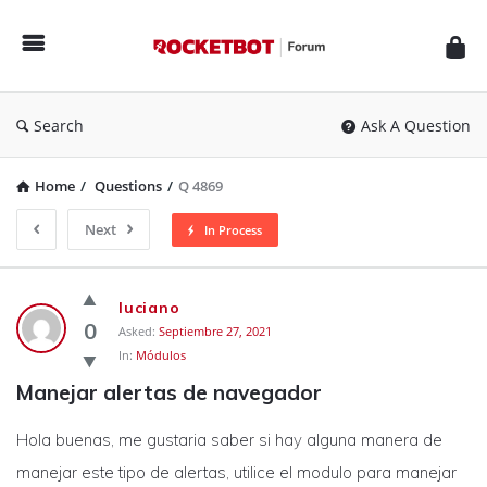
Rocketbot
Forum
Search
Ask A Question
Home
/
Questions
/
Q 4869
Next
In Process
Rocketbot
luciano
Forum
0
Asked:
Septiembre 27, 2021
In:
Módulos
Latest
Manejar alertas de navegador
Questions
Hola buenas, me gustaria saber si hay alguna manera de
manejar este tipo de alertas, utilice el modulo para manejar