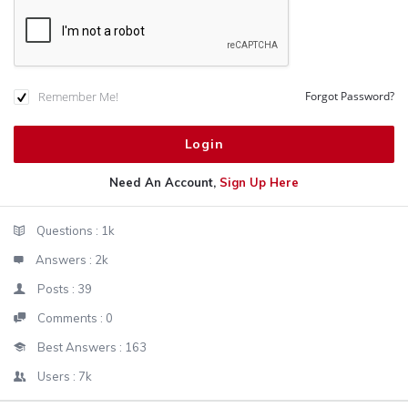
Remember Me!
Forgot Password?
Need An Account,
Sign Up Here
Sidebar
Stats
Questions :
1k
Answers :
2k
Posts :
39
Comments :
0
Best Answers :
163
Users :
7k