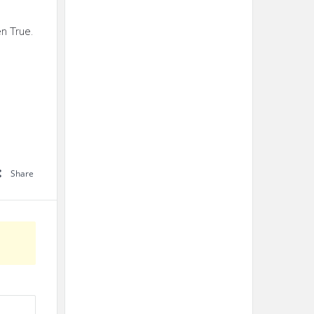
en True.
Share