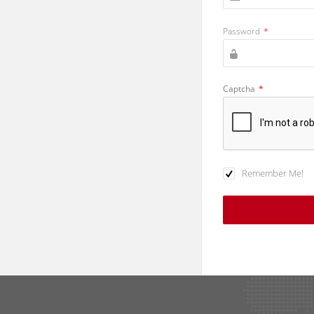
Password
*
Captcha
*
Remember Me!