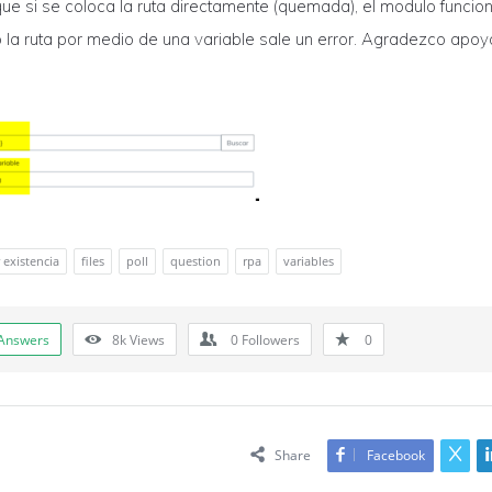
e si se coloca la ruta directamente (quemada), el modulo funcion
o la ruta por medio de una variable sale un error. Agradezco apoy
existencia
files
poll
question
rpa
variables
Answers
8k
Views
0
Followers
0
Share
Facebook