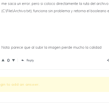
me saca un error, pero si coloco directamente la ruta del archivo
(C:\File\Archivo.txt), funciona sin problema y retorna el booleano 
Nota: parece que al subir la imagen pierde mucho la calidad
0
Reply
ogin to add an answer.