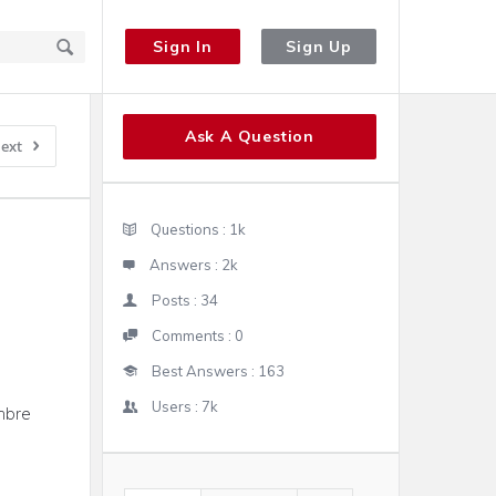
Sign In
Sign Up
Sidebar
Ask A Question
ext
Stats
Questions :
1k
Answers :
2k
Posts :
34
Comments :
0
Best Answers :
163
Users :
7k
mbre