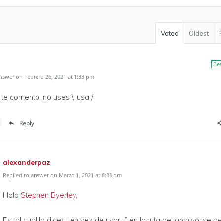
Voted
Oldest
Be
nswer on Febrero 26, 2021 at 1:33 pm
 te comento, no uses \, usa /
Reply
alexanderpaz
Replied to answer on Marzo 1, 2021 at 8:38 pm
Hola
Stephen Byerley,
Es tal cual lo dices.. en vez de usar “” en la ruta del archivo, se 