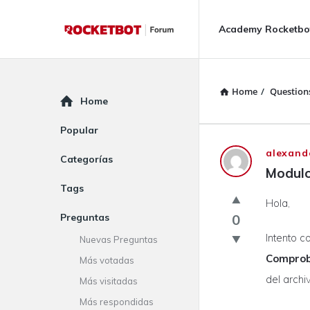
Rocketbot
Rocketbot
Academy Rocketbo
Forum
Forum
Navigation
Home
/
Question
Explore
Home
Popular
Rocketbot
alexand
Categorías
Modulo
Forum
Tags
Hola,
Latest
Preguntas
0
Questions
Intento c
Nuevas Preguntas
Comprob
Más votadas
del archiv
Más visitadas
Más respondidas