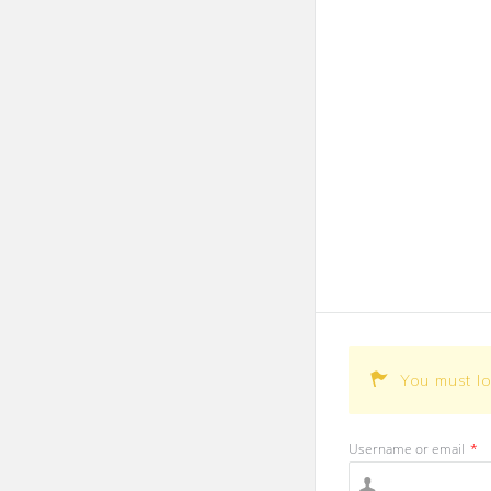
You must l
Username or email
*