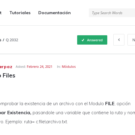
t
Tutoriales
Documentación
s
/
Q 2032
N
Answered
erpaz
Asked:
Febrero 24, 2021
In:
Módulos
 Files
omprobar la existencia de un archivo con el Modulo
FILE
, opción
ar Existencia,
pasandole una variable que contiene la ruta y no
o. Ejemplo: ruta= c:file\archivo.txt.