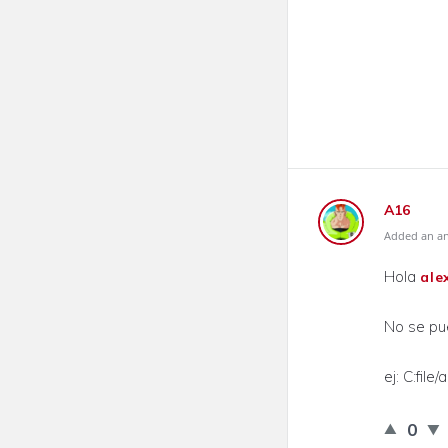
A16
Added an an
Hola
ale
No se pue
ej: C:file/
0