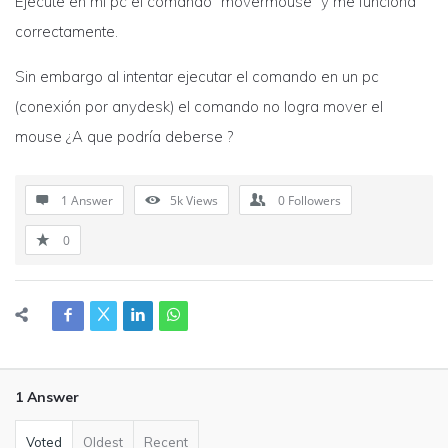
Ejecuté en mi pc el comando “movermouse” y me funciona
correctamente.
Sin embargo al intentar ejecutar el comando en un pc
(conexión por anydesk) el comando no logra mover el
mouse ¿A que podría deberse ?
1 Answer
5k
Views
0
Followers
0
1 Answer
Voted
Oldest
Recent