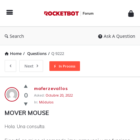
Rocketbot
Forum
Search
Ask A Question
Home
/
Questions
/
Q 9222
Next
In Process
Rocketbot
maferzevallos
Forum
0
Asked:
Octubre 20, 2022
In:
Módulos
Latest
MOVER MOUSE
Questions
Hola. Una consulta.