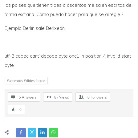
los paises que tienen tildes o ascentos me salen escritos de
forma extraña. Como puedo hacer para que se arregle ?
Ejemplo Berlín sale Berlxedn
utf-8 codec cant’ decode byte oxc1 in position 4 invalid start
byte
#ascentos #tildes #excel
5 Answers
8k
Views
0
Followers
0