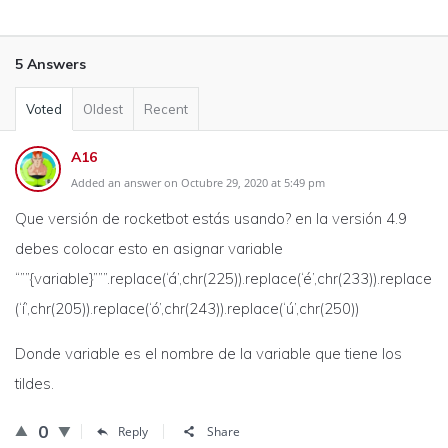
5 Answers
Voted
Oldest
Recent
A16
Added an answer on Octubre 29, 2020 at 5:49 pm
Que versión de rocketbot estás usando? en la versión 4.9
debes colocar esto en asignar variable
“””{variable}”””.replace(‘á’,chr(225)).replace(‘é’,chr(233)).replace
(‘í’,chr(205)).replace(‘ó’,chr(243)).replace(‘ú’,chr(250))
Donde variable es el nombre de la variable que tiene los
tildes.
0
Reply
Share