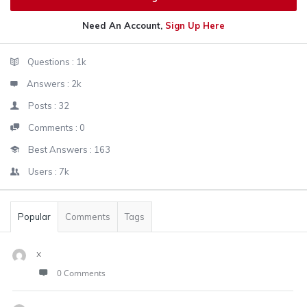
Need An Account,
Sign Up Here
Sidebar
Stats
Questions :
1k
Answers :
2k
Posts :
32
Comments :
0
Best Answers :
163
Users :
7k
Popular
Comments
Tags
x
0 Comments