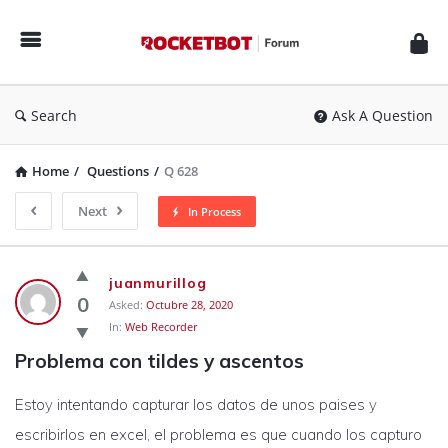
Rocketbot
Forum
Search
Ask A Question
Home
/
Questions
/
Q 628
Next
In Process
Rocketbot
juanmurillog
Forum
0
Asked:
Octubre 28, 2020
In:
Web Recorder
Latest
Problema con tildes y ascentos
Questions
Estoy intentando capturar los datos de unos paises y
escribirlos en excel, el problema es que cuando los capturo