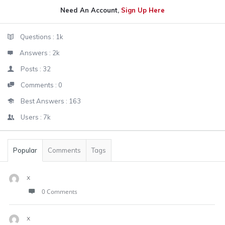
Need An Account,
Sign Up Here
Sidebar
Stats
Questions :
1k
Answers :
2k
Posts :
32
Comments :
0
Best Answers :
163
Users :
7k
Popular
Comments
Tags
x
0 Comments
x