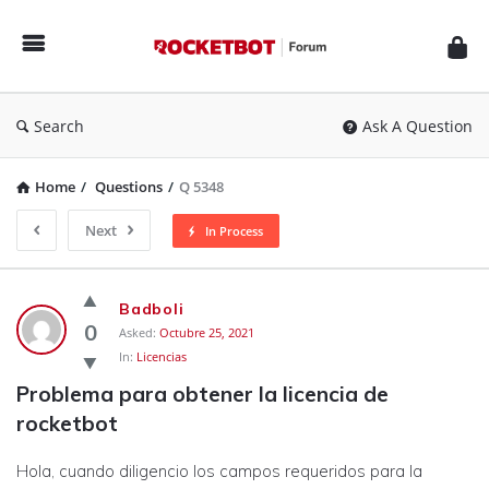
Rocketbot
Forum
Search
Ask A Question
Home
/
Questions
/
Q 5348
Next
In Process
Rocketbot
Badboli
Forum
0
Asked:
Octubre 25, 2021
In:
Licencias
Latest
Problema para obtener la licencia de 
Questions
rocketbot
Hola, cuando diligencio los campos requeridos para la