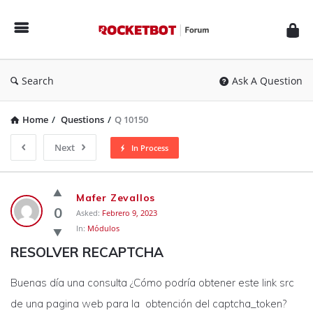
Rocketbot
Forum
Search
Ask A Question
Home
/
Questions
/
Q 10150
Next
In Process
Rocketbot
Mafer Zevallos
Forum
0
Asked:
Febrero 9, 2023
In:
Módulos
Latest
RESOLVER RECAPTCHA
Questions
Buenas día una consulta ¿Cómo podría obtener este link src
de una pagina web para la obtención del captcha_token?