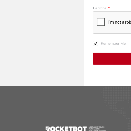
Captcha
*
Remember Me!
Footer