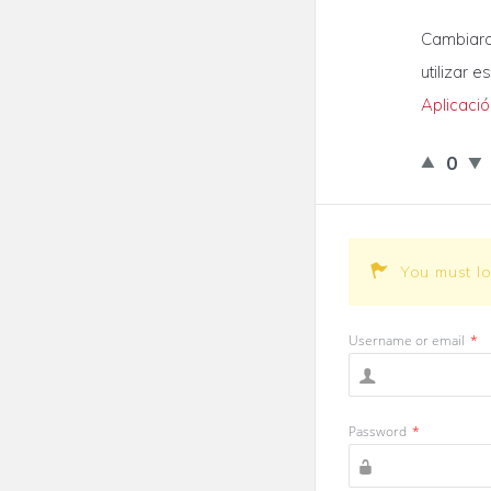
Cambiaron
utilizar 
Aplicació
0
You must l
Username or email
*
Password
*