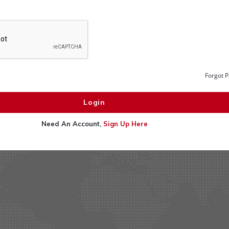
Forgot 
Need An Account,
Sign Up Here