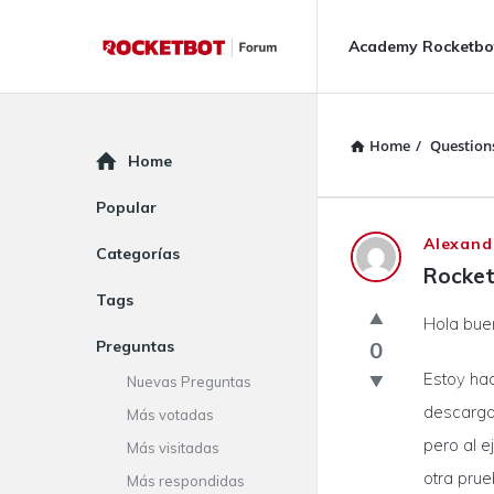
Rocketbot
Rocketbot
Academy Rocketbo
Forum
Forum
Navigation
Home
/
Question
Explore
Home
Popular
Rocketbot
Alexand
Categorías
Rocket
Forum
Tags
Hola buen
Latest
Preguntas
0
Questions
Estoy hac
Nuevas Preguntas
descarga 
Más votadas
pero al e
Más visitadas
otra prue
Más respondidas