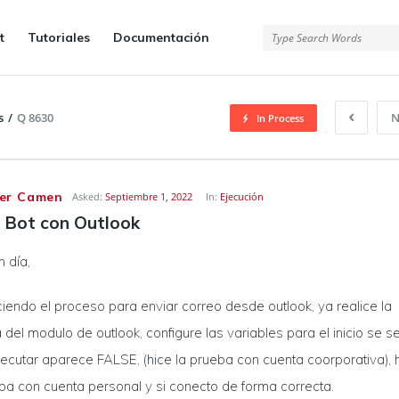
t
Tutoriales
Documentación
s
/
Q 8630
N
In Process
er Camen
Asked:
Septiembre 1, 2022
In:
Ejecución
 Bot con Outlook
 día,
iendo el proceso para enviar correo desde outlook, ya realice la
del modulo de outlook, configure las variables para el inicio se s
jecutar aparece FALSE, (hice la prueba con cuenta coorporativa), 
ba con cuenta personal y si conecto de forma correcta.