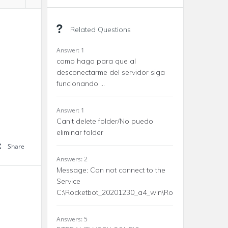
Related Questions
Answer: 1
como hago para que al
desconectarme del servidor siga
funcionando ...
Answer: 1
Can't delete folder/No puedo
eliminar folder
Share
Answers: 2
Message: Can not connect to the
Service
C:\Rocketbot_20201230_a4_win\Rocketbot\drivers\w
Answers: 5