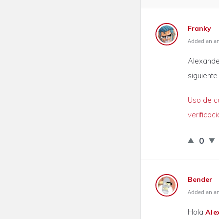
Franky
Added an an
Alexander
siguiente
Uso de co
verificac
0
Bender
Added an an
Hola
Ale