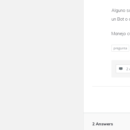
Alguno s
un Bot o 
Manejo c
pregunta
2 
2 Answers