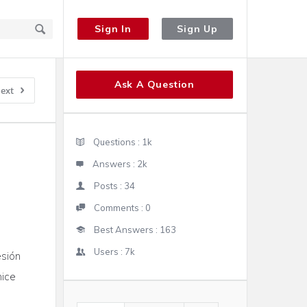
Sign In
Sign Up
Sidebar
Ask A Question
ext
Stats
Questions :
1k
Answers :
2k
Posts :
34
Comments :
0
Best Answers :
163
Users :
7k
esión
hice