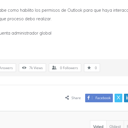
abe como habilito los permisos de Outlook para que haya interac
que proceso debo realizar.
uenta administrador global
Answers
7k
Views
0
Followers
0
Share
Facebook
Voted
Oldest