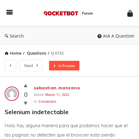
Rocketbot
Forum
Search
Ask A Question
Home
/
Questions
/
Q 6732
Next
In Process
Rocketbot
sebastian.manzano
Forum
0
Asked:
Marzo 11, 2022
In:
Comandos
Latest
Selenium indetectable
Questions
Hola, hay alguna manera para que podamos hacer que el
las paginas no detecten que el browser esta siendo