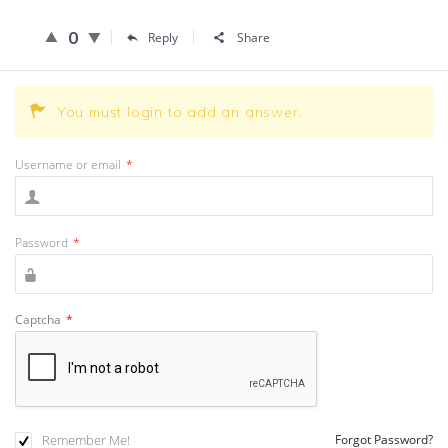
0
Reply
Share
You must login to add an answer.
Username or email
*
Password
*
Captcha
*
Remember Me!
Forgot Password?