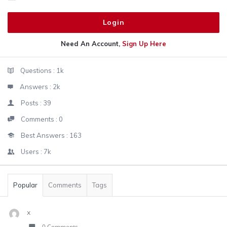
Need An Account,
Sign Up Here
Sidebar
Stats
Questions :
1k
Answers :
2k
Posts :
39
Comments :
0
Best Answers :
163
Users :
7k
Popular
Comments
Tags
x
0 Comments