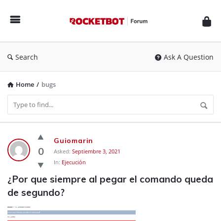
Rocketbot
Forum
Search
Ask A Question
Home
/
bugs
Rocketbot
Guiomarin
Forum
0
Asked:
Septiembre 3, 2021
In:
Ejecución
Latest
¿Por que siempre al pegar el comando queda 
Questions
de segundo?