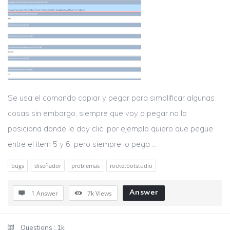
Se usa el comando copiar y pegar para simplificar algunas
cosas sin embargo, siempre que voy a pegar no lo
posiciona donde le doy clic, por ejemplo quiero que pegue
entre el item 5 y 6, pero siempre lo pega ...
bugs
diseñador
problemas
rocketbotstudio
Answer
1 Answer
7k
Views
Sidebar
Stats
Questions :
1k