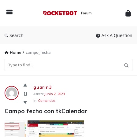
Rocketbot
Forum
Search
Ask A Question
Home
/
campo_fecha
Rocketbot
guarin3
Forum
0
Asked:
Junio 2, 2023
In:
Comandos
Latest
Campo fecha con tkCalendar
Questions