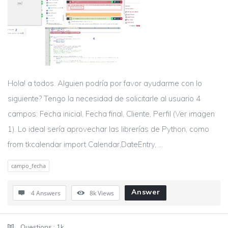
Hola! a todos. Alguien podría por favor ayudarme con lo
siguiente? Tengo la necesidad de solicitarle al usuario 4
campos: Fecha inicial, Fecha final, Cliente, Perfil (Ver imagen
1). Lo ideal sería aprovechar las librerías de Python, como
from tkcalendar import Calendar,DateEntry, ...
campo_fecha
Answer
4 Answers
8k
Views
Sidebar
Stats
Questions :
1k