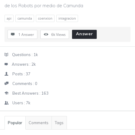
de los Robots por medio de Camunda
api
camunda
coenxion
integracion
Answer
1 Answer
6k
Views
Sidebar
Stats
Questions :
1k
Answers :
2k
Posts :
37
Comments :
0
Best Answers :
163
Users :
7k
Popular
Comments
Tags