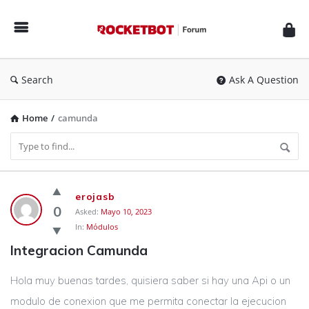
Rocketbot
Forum
Search
Ask A Question
Home
/
camunda
Rocketbot
erojasb
Forum
0
Asked:
Mayo 10, 2023
In:
Módulos
Latest
Integracion Camunda
Questions
Hola muy buenas tardes, quisiera saber si hay una Api o un
modulo de conexion que me permita conectar la ejecucion