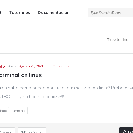
t
Tutoriales
Documentación
do
Asked:
Agosto 25, 2021
In:
Comandos
erminal en linux
uien sabe como puedo abrir una terminal usando linux? Probe env
TROL+T y no hace nada => ^%t
linux
terminal
Ans
Answer
7k
Views