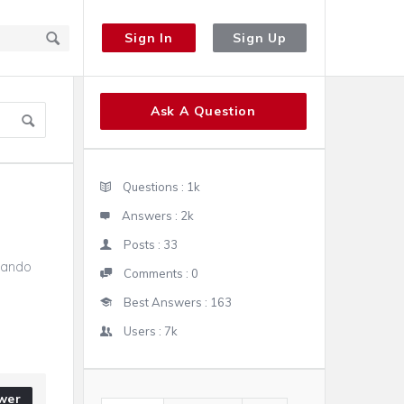
Sign In
Sign Up
Sidebar
Ask A Question
Stats
Questions :
1k
Answers :
2k
Posts :
33
iando
Comments :
0
Best Answers :
163
Users :
7k
wer