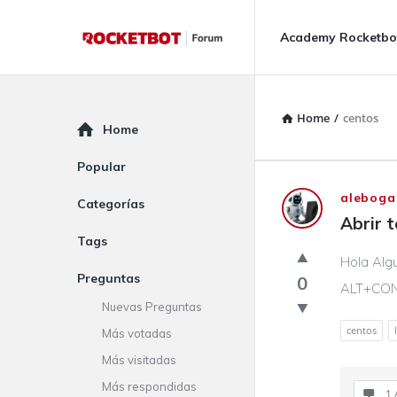
Rocketbot
Rocketbot
Academy Rocketbo
Forum
Forum
Navigation
Home
/
centos
Explore
Home
Popular
Rocketbot
aleboga
Categorías
Abrir t
Forum
Tags
Hola Alg
Latest
Preguntas
0
ALT+CON
Questions
Nuevas Preguntas
centos
Más votadas
Más visitadas
Más respondidas
1 