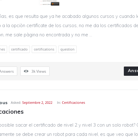
ìas, es que resulta que ya he acabado algunos cursos y cuando l
 a la opciòn certifìcate de los cursos, no me da los certificados d
iòn, me sale pàgina no encontrada y no me ...
ones
certificado
certifications
question
Ans
Answers
3k
Views
ous
Asked:
Septiembre 2, 2022
In:
Certificaciones
icaciones
posible sacar el certificado de nivel 2 y nivel 3 con un solo robot?
amente se debe crear un robot para cada nivel, es que veo que l