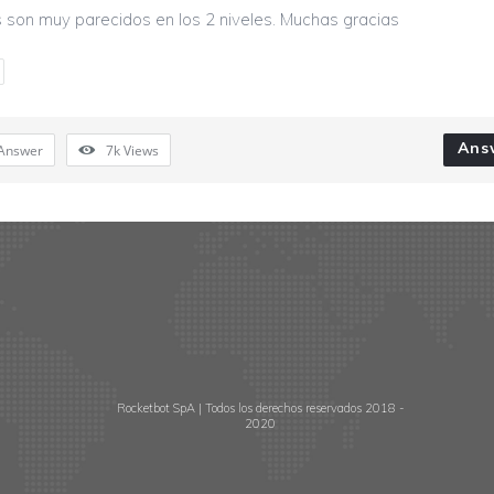
s son muy parecidos en los 2 niveles. Muchas gracias
Ans
Answer
7k
Views
Rocketbot SpA | Todos los derechos reservados 2018 -
2020