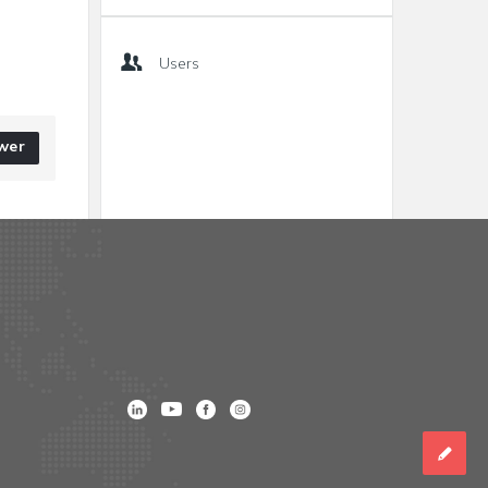
Users
wer