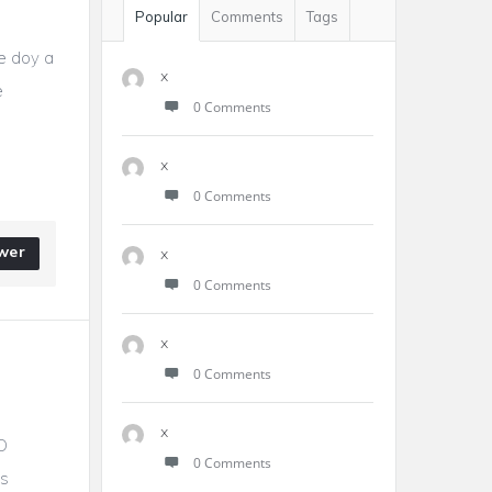
Popular
Comments
Tags
e doy a
x
e
0 Comments
x
0 Comments
wer
x
0 Comments
x
0 Comments
x
 O
0 Comments
os