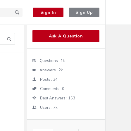
Sign In
Sign Up
Sidebar
Ask A Question
Stats
Questions :
1k
Answers :
2k
Posts :
34
Comments :
0
Best Answers :
163
Users :
7k