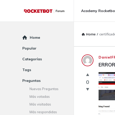
Rocketbot
Rocketbot
Academy Rocketbo
Forum
Forum
Navigation
Home
/
certificad
Explore
Home
Popular
Rocketbot
DanielF
Categorías
ERROR
Forum
Tags
Latest
Preguntas
0
Questions
Nuevas Preguntas
Más votadas
Más visitadas
Más respondidas