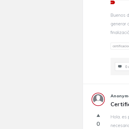
Buenos d
generar o
finalizac
certificaci
0 
Anonym
Certif
Hola, es 
0
necesari