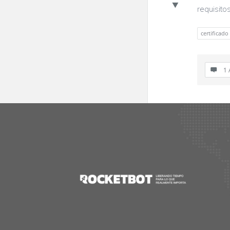
requisito
certificado
1 
Footer