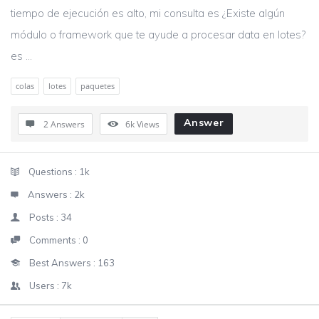
tiempo de ejecución es alto, mi consulta es ¿Existe algún
módulo o framework que te ayude a procesar data en lotes?
es ...
colas
lotes
paquetes
Answer
2 Answers
6k
Views
Sidebar
Stats
Questions :
1k
Answers :
2k
Posts :
34
Comments :
0
Best Answers :
163
Users :
7k