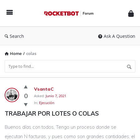
Rocketbot
Forum
Search
Ask A Question
Home
/
colas
Rocketbot
VsantaC
Forum
0
Asked:
Junio 7, 2021
In:
Ejecución
Latest
TRABAJAR POR LOTES O COLAS
Questions
Buenos días con todos, Tengo un proceso donde se
ejecutan N facturas, y pues como son grandes cantidades, el